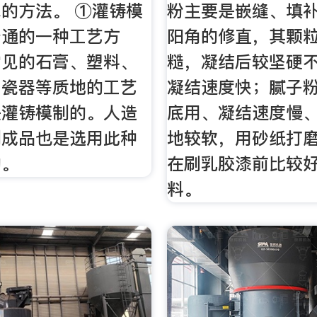
的方法。 ①灌铸模
粉主要是嵌缝、填
普通的一种工艺方
阳角的修直，其颗
常见的石膏、塑料、
糙，凝结后较坚硬
、瓷器等质地的工艺
凝结速度快；腻子
是灌铸模制的。人造
底用、凝结速度慢
制成品也是选用此种
地较软，用砂纸打
的。
在刷乳胶漆前比较
料。