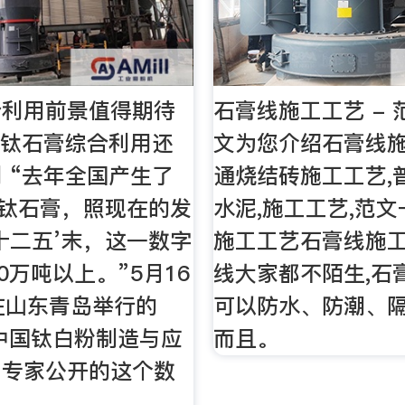
合利用前景值得期待
石膏线施工工艺 -
网钛石膏综合利用还
文为您介绍石膏线施
 “去年全国产生了
通烧结砖施工工艺,
吨钛石膏，照现在的发
水泥,施工工艺,范
十二五’末，这一数字
施工工艺石膏线施
0万吨以上。”5月16
线大家都不陌生,石
在山东青岛举行的
可以防水、防潮、
度中国钛白粉制造与应
而且。
，专家公开的这个数