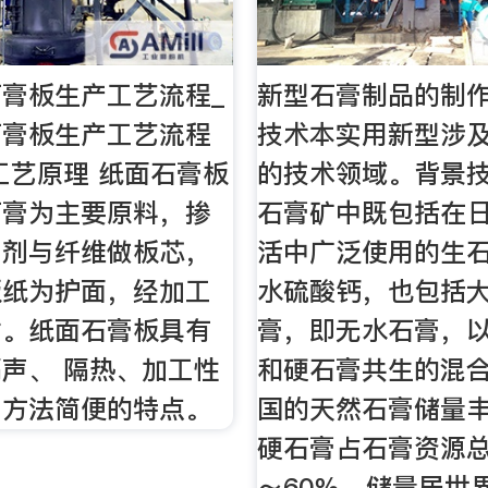
膏板生产工艺流程_
新型石膏制品的制作方
石膏板生产工艺流程
技术本实用新型涉
工艺原理 纸面石膏板
的技术领域。背景
石膏为主要原料，掺
石膏矿中既包括在
加剂与纤维做板芯，
活中广泛使用的生
板纸为护面，经加工
水硫酸钙，也包括
材。纸面石膏板具有
膏，即无水石膏，
声、 隔热、加工性
和硬石膏共生的混
工方法简便的特点。
国的天然石膏储量
硬石膏占石膏资源总
～60％，储量居世