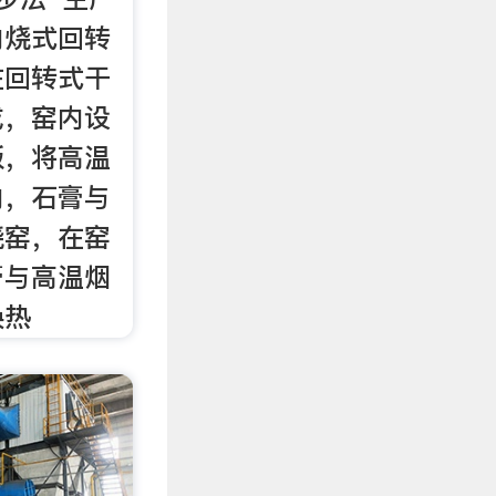
内烧式回转
在回转式干
成，窑内设
板，将高温
内，石膏与
烧窑，在窑
膏与高温烟
换热