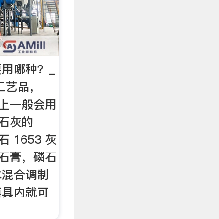
用哪种？_
工艺品，
 艺上一般会用
熟石灰的
 1653 灰
磷石膏，磷石
水混合调制
模具内就可