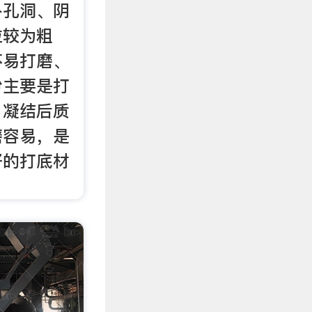
补孔洞、阴
粒较为粗
不易打磨、
粉主要是打
、凝结后质
磨容易，是
好的打底材