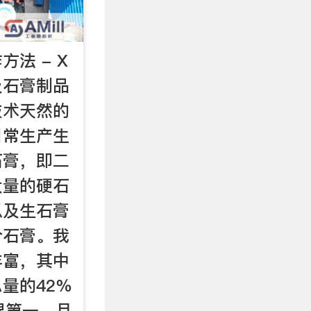
法 - X
及石膏制品
技术天然的
日常生产生
石膏，即二
大量的硬石
以及生石膏
合石膏。我
丰富，其中
量的42％
界第一，且