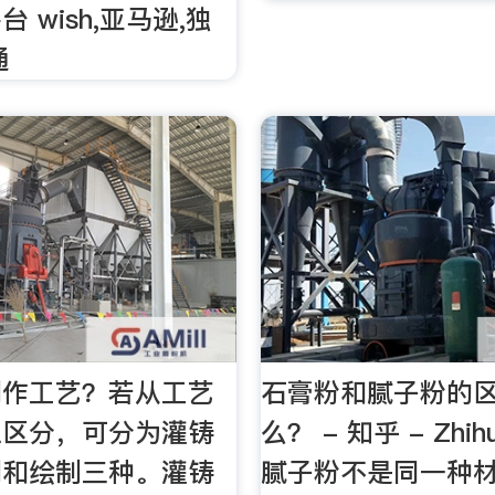
 wish,亚马逊,独
通
制作工艺？若从工艺
石膏粉和腻子粉的
以区分，可分为灌铸
么？ - 知乎 - Zh
制和绘制三种。灌铸
腻子粉不是同一种