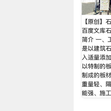
【原创】石
百度文库
简介 一、
是以建筑
入适量添
以特制的
制成的板
重量轻、隔
能强、施