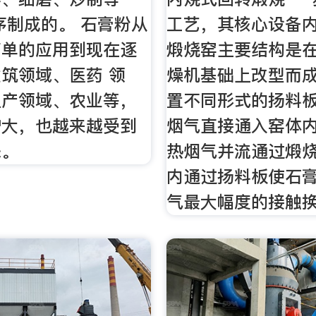
序制成的。 石膏粉从
工艺，其核心设备
简单的应用到现在逐
煅烧窑主要结构是
筑领域、医药 领
燥机基础上改型而
生产领域、农业等，
置不同形式的扬料
增大，也越来越受到
烟气直接通入窑体
睐。
热烟气并流通过煅
内通过扬料板使石
气最大幅度的接触