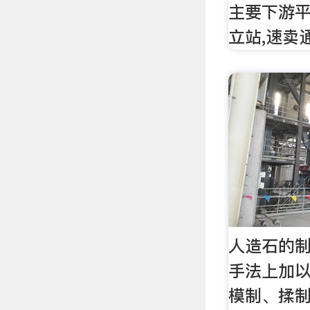
主要下游平台
立站,速卖
人造石的
手法上加
模制、揉