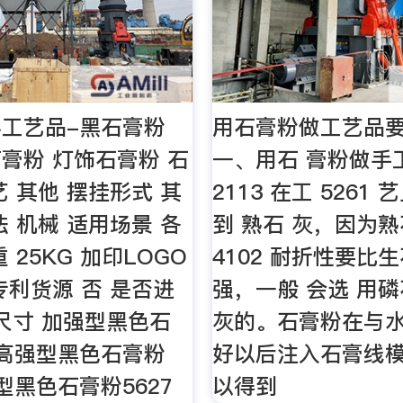
工艺品-黑石膏粉
用石膏粉做工艺品要
膏粉 灯饰石膏粉 石
一、用石 膏粉做手
艺 其他 摆挂形式 其
2113 在工 5261
法 机械 适用场景 各
到 熟石 灰，因为
 25KG 加印LOGO
4102 耐折性要比生石
专利货源 否 是否进
强，一般 会选 用
 尺寸 加强型黑色石
灰的。石膏粉在与
7,高强型黑色石膏粉
好以后注入石膏线
通型黑色石膏粉5627
以得到