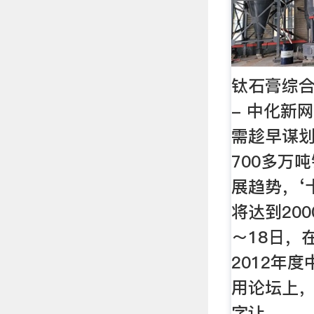
钛石膏综
- 中化新
需趁早谋划
700多万
展趋势，‘
将达到200
～18日，
2012年
用论坛上
字让