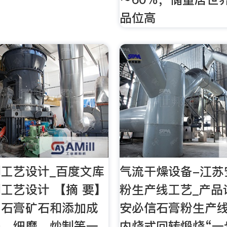
品位高
工艺设计_百度文库
气流干燥设备-江苏
工艺设计 【摘 要】
粉生产线工艺_产品
用石膏矿石和添加成
安必信石膏粉生产
碎、细磨、炒制等一
内烧式回转煅烧“一