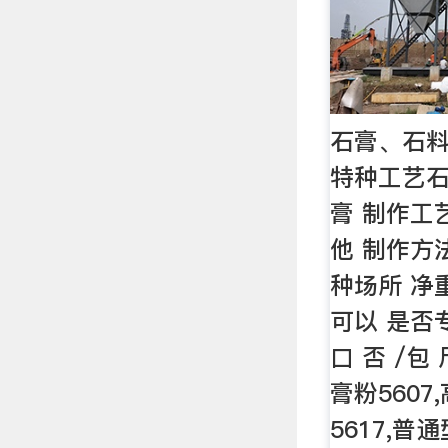
石膏、石料
特种工艺石
膏 制作工
他 制作方
种场所 净重
可以 是否
口 否 /包
膏粉560
5617,普