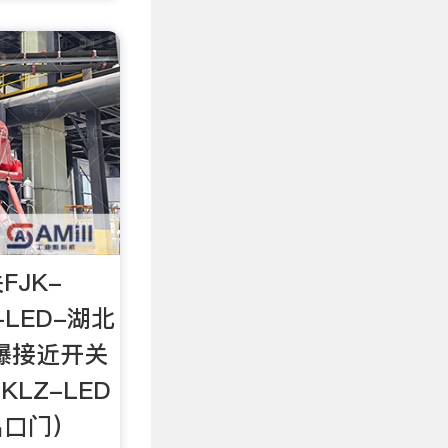
JK-
Z-LED-湖北
爆接近开关
CKLZ-LED
出口门）