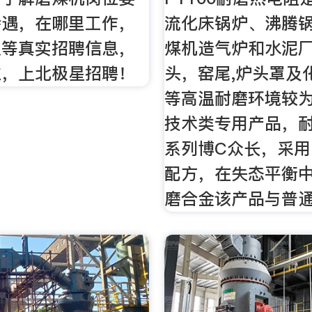
待遇，在哪里工作，
流化床锅炉、沸腾
人等真实招聘信息，
煤机造气炉和水泥
位，上北极星招聘！
头，窑尾,炉头罩及
等高温耐磨环境较
技术类专用产品，
系列博C众长，采用
配方，在失态平衡
磨合金该产品与普通