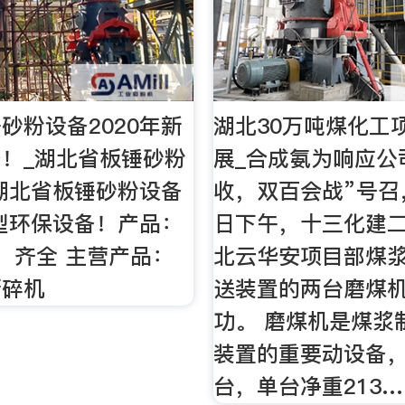
砂粉设备2020年新
湖北30万吨煤化工
！_湖北省板锤砂粉
展_合成氨为响应公
湖北省板锤砂粉设备
收，双百会战”号召，
新型环保设备！产品：
日下午，十三化建
：齐全 主营产品：
北云华安项目部煤
撕碎机
送装置的两台磨煤
功。 磨煤机是煤浆
装置的重要动设备
台，单台净重213…