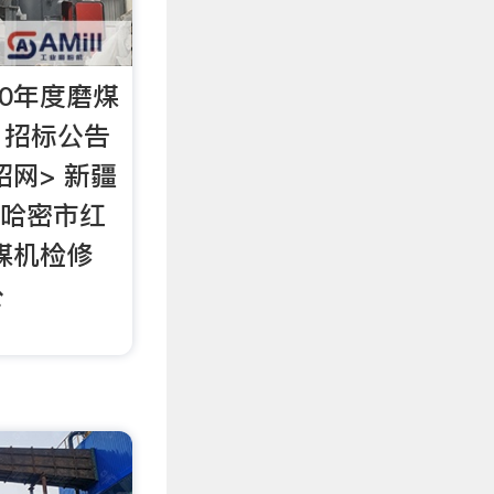
20年度磨煤
】招标公告
招网> 新疆
 哈密市红
煤机检修
公