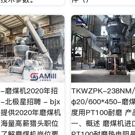
-磨煤机2020年招
TKWZPK-238NM
北极星招聘 - bjx
φ20/600*450-
提供2020年磨煤机
度用PT100耐磨 
，海量高薪猎头职位
一、概述 磨煤机进
，了解磨煤机岗位要
PT100耐磨热电阻