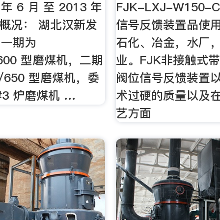
 年 6 月 至 2013 年
FJK-LXJ-W150-
项目概况： 湖北汉新发
信号反馈装置品使
司一期为
石化、冶金，水厂
/600 型磨煤机，二期
业。FJK非接触式
0/650 型磨煤机，委
阀位信号反馈装置
#3 炉磨煤机 …
术过硬的质量以及
艺方面