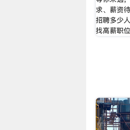
求、薪资
招聘多少
找高薪职