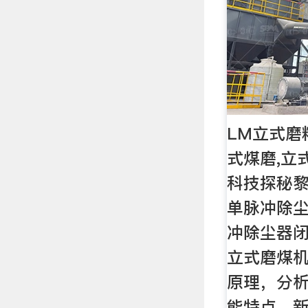
LM立式磨
式煤磨,立
科技探秘
单脉冲除
冲除尘器
立式磨煤
原理，分
能特点，