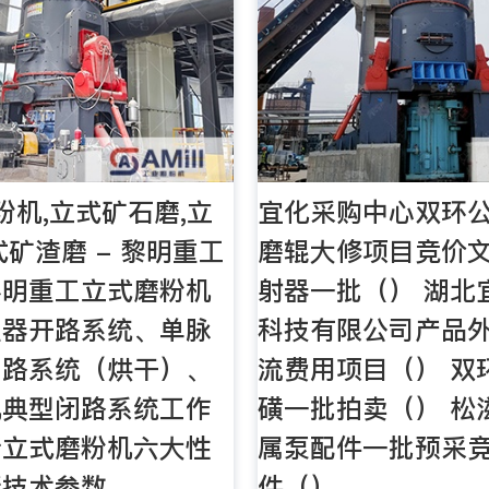
粉机,立式矿石磨,立
宜化采购中心双环
式矿渣磨 - 黎明重工
磨辊大修项目竞价文
黎明重工立式磨粉机
射器一批（） 湖北
尘器开路系统、单脉
科技有限公司产品
闭路系统（烘干）、
流费用项目（） 双
机典型闭路系统工作
磺一批拍卖（） 松
析立式磨粉机六大性
属泵配件一批预采
新技术参数。
件（）