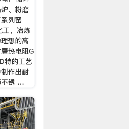
锅炉、粉磨
厂系列窑
化工，冶炼
为理想的高
耐磨热电阻G
D特的工艺
中制作出耐
不锈 …