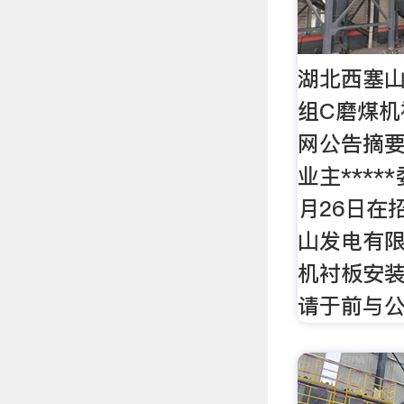
湖北西塞山
组C磨煤机
网公告摘要 
业主****
月26日在
山发电有限
机衬板安装
请于前与