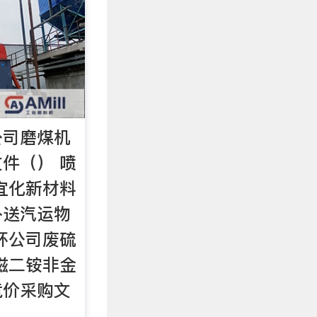
公司磨煤机
件（） 喷
宜化新材料
外送汽运物
环公司废硫
滋二铵非金
竞价采购文