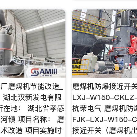
厂磨煤机节能改造_
磨煤机防爆接近开关F
 湖北汉新发电有限
LXJ-W150-CKL
所在地： 湖北省孝感
杭荣电气 磨煤机防
河镇 项目名称： 磨
FJK-LXJ-W150-
术改造 项目实施时
接近开关（磨煤机