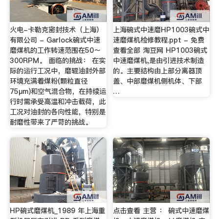
火电-卡勒克密封技术（上海）
上海碗式中速磨HP1003碗式中
有限公司 - Garlock碗式中速
速磨煤机检修教程.ppt - 免费
磨煤机的工作转速范围在50～
查看全部 淘豆网 HP1003碗式
300RPM。 面临的挑战： 在实
中速磨煤机,是由引进技术制造
际的运行工况中，磨辊油封外部
的。主要结构由上部分离器顶
环境充满着煤粉(颗粒直径
盖、中部磨煤机侧机体、下部
75µm)和空气混合物，在持续运
…
行时需承受高温和冲击载荷，此
工况对油封的各向性能，特别是
耐磨性带来了严苛的挑战。
HP碗式磨煤机_1989 年上海重
点击查看 主营 ： 碗式中速磨煤