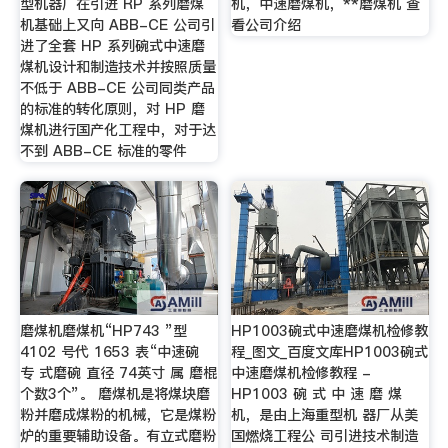
型机器厂在引进 RP 系列磨煤
机，中速磨煤机，**磨煤机 查
机基础上又向 ABB-CE 公司引
看公司介绍
进了全套 HP 系列碗式中速磨
煤机设计和制造技术并按照质量
不低于 ABB-CE 公司同类产品
的标准的转化原则，对 HP 磨
煤机进行国产化工程中，对于达
不到 ABB-CE 标准的零件
磨煤机磨煤机“HP743 ”型
HP1003碗式中速磨煤机检修教
4102 号代 1653 表“中速碗
程_图文_百度文库HP1003碗式
专 式磨碗 直径 74英寸 属 磨棍
中速磨煤机检修教程 -
个数3个”。 磨煤机是将煤块磨
HP1003 碗 式 中 速 磨 煤
粉并磨成煤粉的机械，它是煤粉
机，是由上海重型机 器厂从美
炉的重要辅助设备。有立式磨粉
国燃烧工程公 司引进技术制造