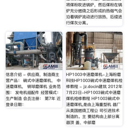
将煤粉吹进锅炉，然后煤粉在锅
炉充分燃烧之后形成的热烟气会
沿着锅炉流动进行放热，后续进
行煤灰分离。
信息介绍 - 供应商，制造商主
HP1003中速磨煤机-上海粉磨
营产品： 碗式中速磨煤机， 中
科技HP1003碗式中速磨煤机检
速磨煤机， 钢球磨煤机 业务范
修教程 - jz.docin建筑 2012年
围： 发电机组配件 经营模式：
7月23日-HP1003碗式中速磨
生产制造 会员注册： 第7年 近
煤机检修教程 HP1003碗式中
登录日期：
速磨煤机,是由上海重型机 器厂
从美国燃烧工程公 司引进技术
制造的。主 要结构由上部分离
器顶 盖、中部磨