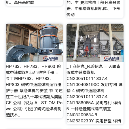
机、高压悬辊磨
的。主 要结构由上部分离器顶
盖、中部磨煤机侧机体、 下部
传动
HP763、HP783、HP803 碗
_工商信息_风险信息 - 天眼查
式中速磨煤机运行维护手册 -
碗式中速磨煤机
豆丁网HP763、HP783、
CN200510111837.4
HP803 碗式中速磨煤机运行维
CN100408190C 发明专利 详
护手册 章磨煤机的安装 节 简述
情 4 碗式中速磨煤机
在二十世纪八十年代初期从美国
CN200510111837.4
CE 公司（现为 AL ST OM Po
CN1986065A 发明专利 详情
we 公司）引进了碗式磨煤机制
5 一种悬挂链式曝气装置
造技术。
CN03209634.8
CN2630239Y 实用新型 详情