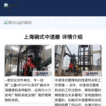
作为专业的 上海碗式中速磨 制造厂家，我们致力于为您量身
定制高价值的粉体加工系统方案。获取厂家直销报价及技术支
持，请拨打：+8618037793862
上海碗式中速磨 详情介绍
-是协议合作单位，专一经
中速球式磨煤机的性能特点和工
营“上重HP(HPS)系列”碗式中
作原理 - 另外，中速球式磨煤
速磨煤机各种配件，应用与火力
机在的工作过程中，煤粉研磨的
发电厂制粉系统及钢厂高炉喷煤
精细度也关系着电厂发电燃烧的
制粉系统。
质量的。在碗式中速磨煤机完成
磨粉研磨工作以后，会通过热分