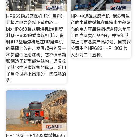
HP863碗式磨煤机(培训资料)-
HP-中速碗式磨煤机-我公司生
北极星电力资料下载中心 -
产的中速磨煤机在国家电力部发
bjxHP863碗式磨煤机(培训资
布的电力可靠性指标连续六年居
料),HP863碗式磨煤机(培训资
于国内同类产品*名，并多年获
料)HP型磨煤机是在RP磨煤机
得上海市名牌产品称号。目前我
的基础上改进、发展起来的又一
公司生产HP683-HP1303七
种新型中速磨煤机，它不仅革新
大系列二十五种。
和创造了新型部件结构，还吸收
了其它中速磨煤机的优点，采用
了当今世界上出现的一些成熟的
先
HP1163-HP1203磨煤机运行