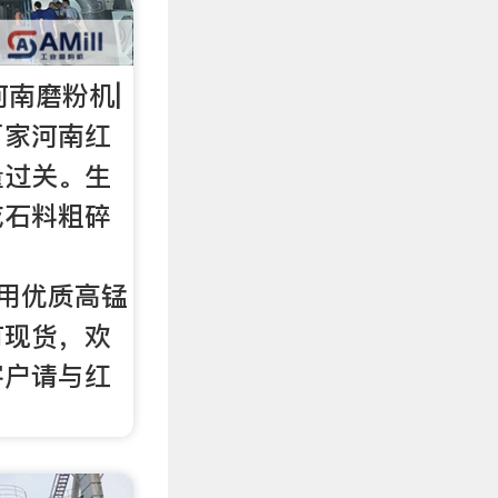
河南磨粉机|
厂家河南红
量过关。生
或石料粗碎
：
采用优质高锰
有现货，欢
客户请与红