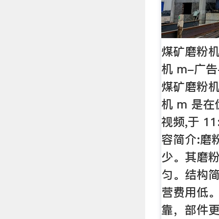
煤矿磨粉机
机 m-广
煤矿磨粉机
机 m 是
视频,于 1
容简介:磨
少。其磨
匀。结构
营费用低
靠，部件