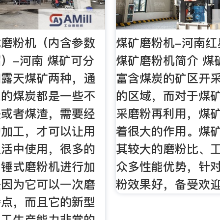
式磨粉机（内含参数
煤矿磨粉机-河南红
）-河南 煤矿可分
煤矿磨粉机简介 煤
和露天煤矿两种，通
富含煤炭的矿区开
来的煤炭都是一些不
的区域，而对于煤
块或者煤渣，需要经
采磨粉再利用，煤
的加工，才可以让用
着很大的作用。煤
生活中使用，很多的
其较大的磨粉比、
用锤式磨粉机进行加
众多性能优势，针
是因为它可以一次磨
粉效果好，备受欢
特点，而且它的新型
加工生产能力非常的