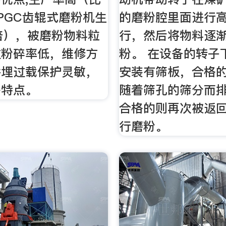
PGC齿辊式磨粉机生
的磨粉腔里面进行
倍），被磨粉物料粒
行，然后将物料逐
过粉碎率低，维修方
粉。 在设备的转子
举埋过载保护灵敏，
安装有筛板，合格
等特点。
随着筛孔的筛分而
合格的则再次被返
行磨粉。