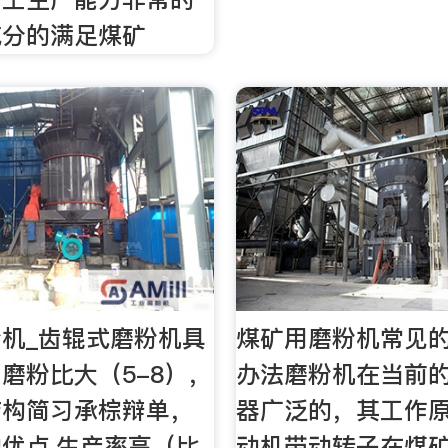
充分的满足煤矿
机_齿辊式磨粉机具
煤矿用磨粉机常见
磨粉比大（5-8），
办法磨粉机在当前
结构简习承棕辩单，
器广泛的，其工作
优点,生产率高（比
动机带动转子在煤