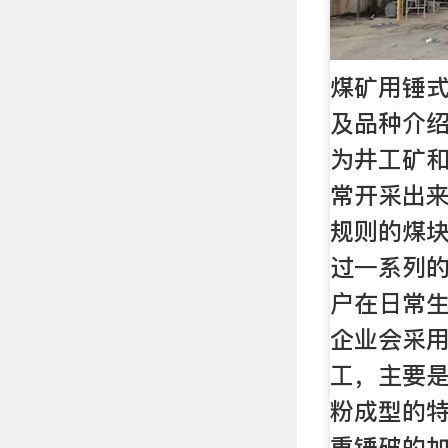
煤矿用锤
及品种介绍
为井工矿
常开采出
规则的煤
过一系列
户在日常
企业会采
工，主要
粉成型的
重锤破的