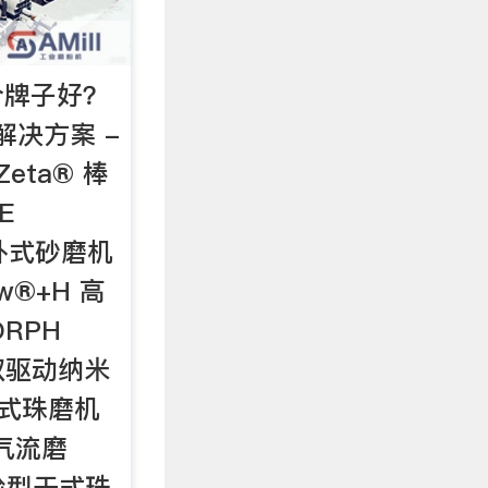
个牌子好？
解决方案 -
Zeta® 棒
E
® 卧式砂磨机
ow®+H 高
RPH
·双驱动纳米
干式珠磨机
床气流磨
验型干式珠