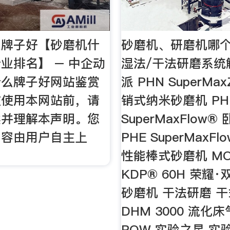
么牌子好【砂磨机什
砂磨机、研磨机哪
业排名】 – 中企动
湿法/干法研磨系统
什么牌子好网站鉴赏
派 PHN SuperMax
在使用本网站前，请
销式纳米砂磨机 PH
读并理解本声明。您
SuperMaxFlow
内容由用户自主上
PHE SuperMaxFl
性能棒式砂磨机 MO
KDP® 60H 荣耀
砂磨机 干法研磨 
DHM 3000 流化
PQW 实验之星 实