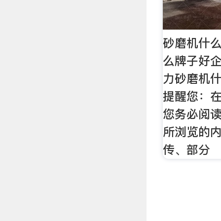
砂磨机什
么牌子好企
力砂磨机
提醒您：
您务必阅
所浏览的
传、部分