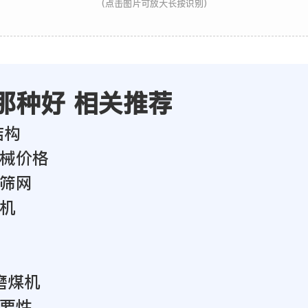
(点击图片可放大长按识别)
那种好 相关推荐
结构
械价格
筛网
机
磨煤机
要性