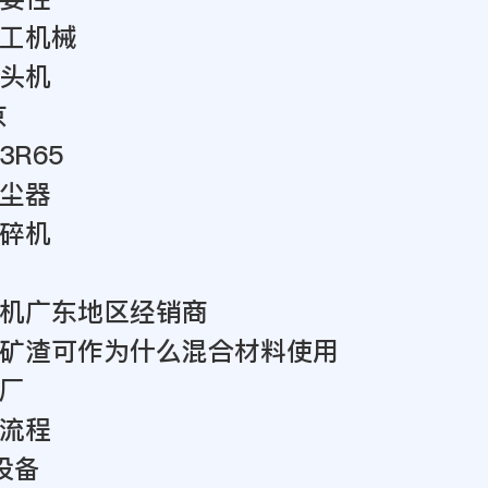
工机械
头机
京
R65
尘器
碎机
机广东地区经销商
矿渣可作为什么混合材料使用
厂
流程
设备