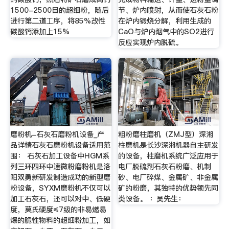
1500-2500目的超细粉，随后
节、炉内喷射，从而使石灰石粉
进行第二道工序，将85%改性
在炉内锻烧分解，利用生成的
碳酸钙添加上15%
CaO与炉内烟气中的SO2进行
反应实现炉内脱硫。
磨粉机-石灰石磨粉机设备_产
粗粉磨柱磨机（ZMJ型）深湘
品详情石灰石磨粉机设备适用范
柱磨机是长沙深湘机器自主研发
围： 石灰石加工设备中HGM系
的设备，柱磨机系统广泛应用于
列三环四环中速微粉磨粉机是洛
电厂脱硫剂石灰石粉磨、机制
阳双勇新研发制造成功的新型磨
砂、电厂碎煤、金属矿、非金属
粉设备，SYXM磨粉机不仅可以
矿的粉磨，其独特的优势领先同
加工石灰石，还可以对中、低硬
类设备。 ：吴先生：
度，莫氏硬度≤7级的非易燃易
爆的脆性物料的超细粉加工，如