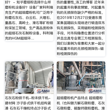
好？ - 知乎磨细粉选择什么样
伤的重要性_汤工的博客 近年来
磨粉机设备好？设备厂家科利瑞
的起重吊钩事故频繁，对起重吊
克生产的超细磨粉机可广泛用于
钩的无损探伤缺少严格的标准，
粉磨石灰石、白云石、大理石、
在2019年12月27日受邀东莞
重晶石、高岭土、滑石等矿粉细
某集装箱码头现场进行锻造双吊
粉深加工领域，生产高品质粉体
钩无损探伤，采用磁粉检测探伤
的超细石灰石制粉设备。科利瑞
手段，对吊钩隐患位置进行分析
克的HGM超细环…
并且出具专业第三方检测报告，
我们以案例为背景和大家一起分
析起重吊钩的无损检测探伤-磁
粉检测探伤的
石灰石粉烘干机-粉末烘干机-
超细磨粉机产品特点 超细磨粉
建材网 沙子卧式烘干机结构紧
机（也叫做方解石微粉磨、石灰
凑 石灰石干燥机特点沙子卧式
石微粉磨、碳酸钙微粉磨机、滑