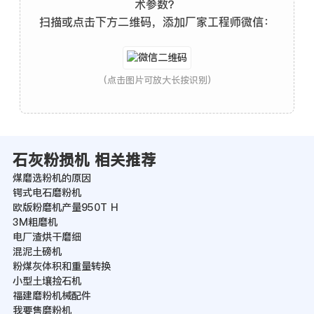
术参数？
扫描或点击下方二维码，添加厂家工程师微信：
(点击图片可放大长按识别)
石灰粉损机 相关推荐
煤磨选粉机的原因
锷式电石磨粉机
欧版粉磨机产量950T H
3M粗磨机
电厂渣烘干磨细
混泥土磅机
粉煤灰体积和重量转换
小型土壤捡石机
福建磨粉机械配件
我要售磨粉机