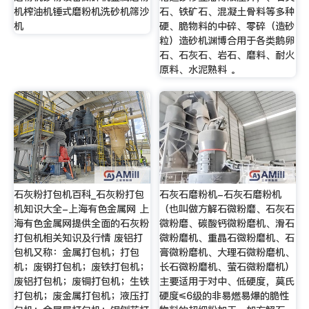
机榨油机锤式磨粉机洗砂机筛沙
石、铁矿石、混凝土骨料等多种
机
硬、脆物料的中碎、零碎（造砂
粒）造砂机渊博合用于各类鹅卵
石、石灰石、岩石、磨料、耐火
原料、水泥熟料 。
石灰粉打包机百科_石灰粉打包
石灰石磨粉机-石灰石磨粉机
机知识大全-上海有色金属网 上
（也叫做方解石微粉磨、石灰石
海有色金属网提供全面的石灰粉
微粉磨、碳酸钙微粉磨机、滑石
打包机相关知识及行情 废铝打
微粉磨机、重晶石微粉磨机、石
包机又称：金属打包机；打包
膏微粉磨机、大理石微粉磨机、
机；废钢打包机；废铁打包机；
长石微粉磨机、萤石微粉磨机）
废铝打包机；废铜打包机；生铁
主要适用于对中、低硬度，莫氏
打包机；废金属打包机；液压打
硬度≤6级的非易燃易爆的脆性