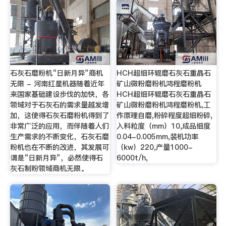
石灰石磨粉机“日新月异”商机
HCH超细环辊磨石灰石重晶石
无限 - 河南红星机器随着近年
矿山微粉磨粉机鸿程磨粉机
来国家基础建设步伐的加快，各
HCH超细环辊磨石灰石重晶石
领域对于石灰石的需求量越发增
矿山微粉磨粉机鸿程磨粉机,工
加，这使得石灰石磨粉机得到了
作原理自磨,粉碎程度超细粉碎,
非常广泛的应用，而伴随着人们
入料粒度（mm）10,成品细度
生产需求的不断变化，石灰石磨
0.04-0.005mm,装机功率
粉机也在不断的改进，其发展可
（kw）220,产量1000-
谓是“日新月异”，必然使得石
6000t/h,
灰石制粉领域商机无限。