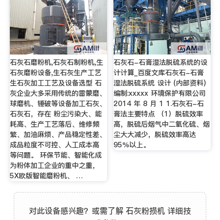
石灰石磨粉机,石灰石制粉机,生
石灰石-石膏湿法脱硫系统的设
石灰磨粉设备,生石灰生产工艺
计计算_百度文库石灰石-石膏
生石灰加工工艺及设备选型 石
湿法脱硫系统 设计 (内部资料)
灰企业大多采用传统的雷蒙磨、
编制:xxxxx 环境保护有限公司
球磨机、锤破等设备加工石灰、
2014 年 8 月 1 1.石灰石-石
石灰石，存在 粉尘污染大、能
膏法主要特点 （1）脱硫效率
耗高、生产工艺落后、维修频
高，脱硫后烟气中二氧化硫、烟
繁、加油麻烦、产品稳定性差、
尘大大减少，脱硫效率高达
成品粒度不可控、人工成本高
95％以上。
等问题。 环保节能、智能化成
为粉体加工企业的重中之重，
5X欧版智能磨粉机、 …
对此设备感兴趣？或需了解 石灰粉损机 详细技