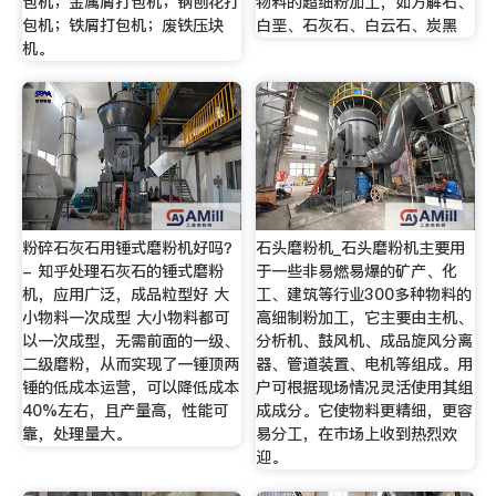
包机；金属屑打包机；钢刨花打
物料的超细粉加工，如方解石、
包机；铁屑打包机；废铁压块
白垩、石灰石、白云石、炭黑
机。
粉碎石灰石用锤式磨粉机好吗？
石头磨粉机_石头磨粉机主要用
- 知乎处理石灰石的锤式磨粉
于一些非易燃易爆的矿产、化
机，应用广泛，成品粒型好 大
工、建筑等行业300多种物料的
小物料一次成型 大小物料都可
高细制粉加工，它主要由主机、
以一次成型，无需前面的一级、
分析机、鼓风机、成品旋风分离
二级磨粉，从而实现了一锤顶两
器、管道装置、电机等组成。用
锤的低成本运营，可以降低成本
户可根据现场情况灵活使用其组
40%左右，且产量高，性能可
成成分。它使物料更精细，更容
靠，处理量大。
易分工，在市场上收到热烈欢
迎。