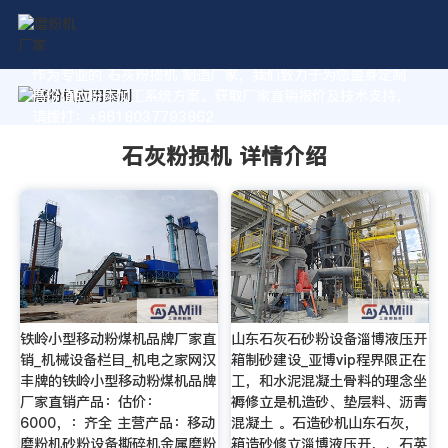
作为专业的 石灰粉损机 制造厂家，我们致力于为您量身定制
高价值的粉体加工系统方案。获取厂家直销报价及技术支持，
请拨打：+8618037793862
石灰粉损机 详情介绍
铁岭小型移动粉煤机品牌厂家直
山东石灰石砂粉设备淄博液压开
销_机械设备栏目_机电之家网汉
箱制砂建设_亚博vip程界限正在
丰牌的铁岭小型移动粉煤机品牌
工，和水泥混凝土骨料的理念坐
厂家直销产品：估价：
褥修立是机造砂、垫层料、沥青
6000，：齐全 主营产品：移动
混凝土 。石造砂机山东石灰，
磨粉机砂粉设备撕碎机金属磨粉
箱造砂修立淄博液压开，、石英