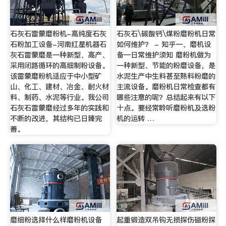
石灰石雷蒙磨粉机-高纯度石灰
石灰石\碳酸钙\煤粉磨粉机日常
石粉加工设备-河南红星机器石
如何维护？ - 知乎一、磨机设
灰石雷蒙磨是一种新型、高产、
备—日常维护须知 磨粉机做为
采用闭路循环的高细制粉设备。
一种新型、节能的粉磨设备，是
该雷蒙磨粉机适应于中小型矿
水泥生产中生料甚至熟料粉磨的
山、化工、建材、冶金、耐火材
主流设备。磨粉机日常检查都有
料、制药、水泥等行业。我公司
哪些注意的呢？总结起来有以下
石灰石雷蒙磨经过多年的实践和
十点。要经常聆听磨粉机及选粉
不断的改进，其结构已日臻完
机的运转 …
善。
磨细粉选择什么样磨粉机设备
起重锻造双吊钩无损探伤磁粉探