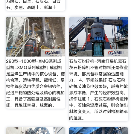
方解石、白垩、石灰石、白云
石、炭黑、高岭土、膨润土
290型-1000型-XMQ系列成
石灰石粉碎机-河南红星机器石
型机-XMQ系列成型机 成型机
灰石粉碎机不管对物料还是作业
是型煤生产线中的核心设备。结
环境，都具备非常强的适应能
构合理、运转平稳、能耗低。易
力。 4、节能效果好 石灰石粉
损件辊皮选用优质合金钢锻件，
碎机节油节电效果好，耗费的能
经过严格的热处理及精心的机加
源成本低，产生的经济效益高。
工，具备了高强度及高耐磨性
操作注意 1、石灰石粉碎机运转
能，且脱球容易，球窝的。
中，若轴承温度过高，则会使出
料粒度变大，所以时刻检测轴承
的温度。