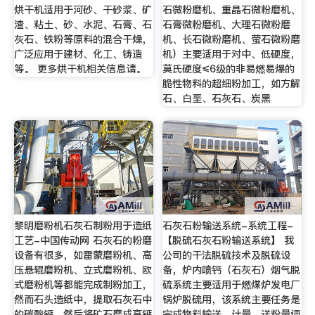
烘干机适用于河砂、干砂浆、矿
石微粉磨机、重晶石微粉磨机、
渣、粘土、砂、水泥、石膏、石
石膏微粉磨机、大理石微粉磨
灰石、铁粉等原料的混合干燥，
机、长石微粉磨机、萤石微粉磨
广泛应用于建材、化工、铸造
机）主要适用于对中、低硬度，
等。 更多烘干机相关信息请。
莫氏硬度≤6级的非易燃易爆的
脆性物料的超细粉加工，如方解
石、白垩、石灰石、炭黑
黎明磨粉机石灰石制粉用于造纸
石灰石粉输送系统-系统工程-
工艺-中国传动网 石灰石的粉磨
【脱硫石灰石粉输送系统】 我
设备有很多，如雷蒙磨粉机、高
公司的干法脱硫技术及脱硫设
压悬辊磨粉机、立式磨粉机、欧
备，炉内喷钙（石灰石）烟气脱
式磨粉机等都能完成制粉加工，
硫系统主要适用于燃煤炉发电厂
然而石头造纸中，提取石灰石中
锅炉脱硫用，该系统主要任务是
的碳酸钙，然后将矿石磨成高钙
完成物料输送、计量、送粉量调