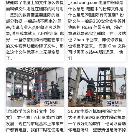
被删除了电脑上的文件怎么恢复
_zuciwang.com电脑中粉碎是
而粉碎文件则是在删除的同时用
什么意思 电脑中的粉碎文件是
一些别的数据覆盖要删除的这一
什么意思?和删除有何区别? 粉
部分数据,一般是找不回来的.但
碎文件一般是360安全软件等其
是,传说专业人员好象还可以恢
他防护 Ruan 件带有的，粉碎
复,过那成本就大了.回答完毕. 你
意思就是说完全删除，在回收站
好，一旦你使用腾讯电脑管家中
也 Zhao 不回来，即使你恢复
的文件粉碎功能粉碎了文件，那
也恢复不回来。 而删 Chu 文件
么这个文件就基本上无望恢复
可以再回收站中找到还原。 他
了。
们
详细教学怎么粉碎文件【图
360文件粉碎机如何粉碎文件-
文】-太平洋IT百科随着时代的
太平洋电脑网360文件粉碎机是
发展，现在的家庭基本上家家户
一个很好用的软件，他可以帮助
户都有电脑。我们平时在使用电
你电脑清除一些想清但是清不掉