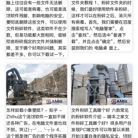
脑上往往会有一些文件无法删
文件夹教程 1、粉碎文件夹的时
除，这可能是病毒，也可能是流
候，我们最好使用软件来粉碎，
氓软件残留，影响电脑的安全，
这样才可以在粉碎之后，消灭所
要彻底删除这些文件，可以使用
有病毒。首先，我们需要在百度
文件粉碎软件，这类软件不在少
搜索框写入“电脑管家”，点
数，但是功能都大致相同，能够
击“查找”，然后选中“普通下
彻底粉碎指定的文件并强制删
载”，并且点击“确定”，然后安
除，至于哪个好用的问题，其实
装到我们的 电脑桌 面上。
都差不多，你可以下载试一下。
怎样卸载小象壁纸? - 知乎 -
文件粉碎工具哪个好 六款常见
Zhihu这个流氓软件一直卸不掉
的粉碎软件介绍 - 脚本之家文
还各种广告。在电脑文件里也找
件粉碎工具哪个好？很多用户自
不到。哭辽(╥╯﹏╰╥)ง 4、
发现PC端文件可以恢复以来就
这个就是弹广告的那个程序拓展
开始注重自身的隐私安全，特别