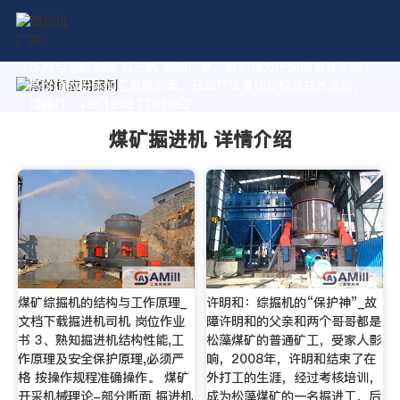
作为专业的 煤矿掘进机 制造厂家，我们致力于为您量身定制
高价值的粉体加工系统方案。获取厂家直销报价及技术支持，
请拨打：+8618037793862
煤矿掘进机 详情介绍
煤矿综掘机的结构与工作原理_
许明和：综掘机的“保护神”_故
文档下载掘进机司机 岗位作业
障许明和的父亲和两个哥哥都是
书 3、熟知掘进机结构性能,工
松藻煤矿的普通矿工，受家人影
作原理及安全保护原理,必须严
响，2008年，许明和结束了在
格 按操作规程准确操作。 煤矿
外打工的生涯，经过考核培训，
开采机械理论-部分断面 掘进机
成为松藻煤矿的一名掘进工，后