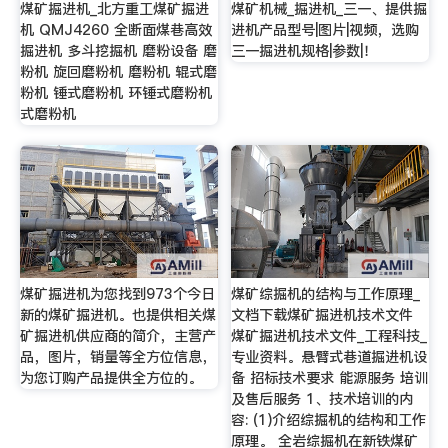
煤矿掘进机_北方重工煤矿掘进
煤矿机械_掘进机_三一、提供掘
机 QMJ4260 全断面煤巷高效
进机产品型号|图片|视频，选购
掘进机 多斗挖掘机 磨粉设备 磨
三一掘进机规格|参数|！
粉机 旋回磨粉机 磨粉机 辊式磨
粉机 锤式磨粉机 环锤式磨粉机
式磨粉机
煤矿掘进机为您找到973个今日
煤矿综掘机的结构与工作原理_
新的煤矿掘进机。也提供相关煤
文档下载煤矿掘进机技术文件
矿掘进机供应商的简介，主营产
煤矿掘进机技术文件_工程科技_
品，图片，销量等全方位信息，
专业资料。悬臂式巷道掘进机设
为您订购产品提供全方位的。
备 招标技术要求 能源服务 培训
及售后服务 1、技术培训的内
容: (1)介绍综掘机的结构和工作
原理。 全岩综掘机在新铁煤矿