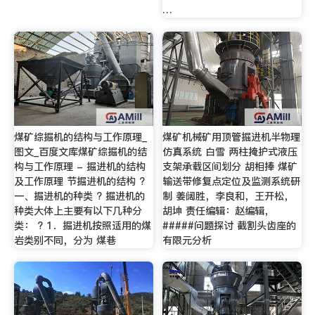
…
煤矿综掘机的结构与工作原理_
煤矿机械矿用顶管掘进机半物理
图文_百度文库煤矿综掘机的结
仿真系统 白雪 两柱掩护式液压
构与工作原理 - 掘进机的结构
支架承载区间划分 胡相捧 煤矿
及工作原理 节掘进机的结构 ?
输送带修复点定位及监测系统研
一、掘进机的种类 ? 掘进机的
制 姜阔胜，李良和，王开松，
种类大体上主要有以下几种分
胡坤 责任编辑：赵编辑，
类： ? 1．掘进机按照适用的煤
#####问题探讨 截割头齿座的
岩类别不同，分为 煤巷
有限元分析