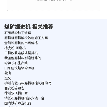
煤矿掘进机 相关推荐
石墨精粉加工流程
磨粉机磨粉破极软岩施工方案
全能珠磨机的市场价格
桔皮粉 研磨机
干粉砂浆连续式搅拌机
我国耐磨材料耐磨铸件的
粉钾长石生产线
山东建筑垃圾粉碎机
鞍山
遵义
柳州有做石料磨粉机控制柜的吗
西安粉碎设备
徐州双飞粉厂家
钠长石磨粉机械多少钱一台
国内铁矿筛选机器