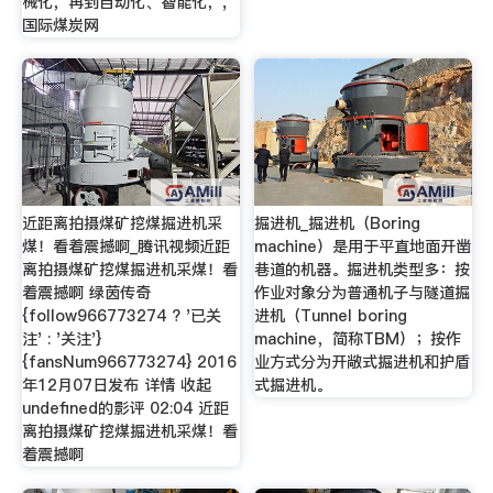
械化，再到自动化、智能化，,
国际煤炭网
近距离拍摄煤矿挖煤掘进机采
掘进机_掘进机（Boring
煤！看着震撼啊_腾讯视频近距
machine）是用于平直地面开凿
离拍摄煤矿挖煤掘进机采煤！看
巷道的机器。掘进机类型多：按
着震撼啊 绿茵传奇
作业对象分为普通机子与隧道掘
{follow966773274 ? '已关
进机（Tunnel boring
注' : '关注'}
machine，简称TBM）；按作
{fansNum966773274} 2016
业方式分为开敞式掘进机和护盾
年12月07日发布 详情 收起
式掘进机。
undefined的影评 02:04 近距
离拍摄煤矿挖煤掘进机采煤！看
着震撼啊