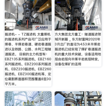
掘进机- - TZ掘进机 太重煤机
方大集团北方重工：隧道掘进领
的掘进机系列产品可广泛应用于
域开新篇 _ 东方财富网2020年
煤巷、半煤岩巷道、硬岩巷道掘
3月出厂的直径为4.53米半煤岩
进以及铁路、公路、水利工程隧
掘进机已经实现了煤矿巷道掘进
道掘进。 目前的主力机型有：
机的重大技术突破，设备适用地
EBZ135系列掘进机、EBZ160
层由岩层向半煤半岩底层转变，
系列掘进机、EBZ200系列掘进
设备在煤矿的适用
机、EBZ230掘进机、EBZ260
掘进机、EBZ300掘进机等，定
位截割断面面积范围覆盖8至30
平方米。