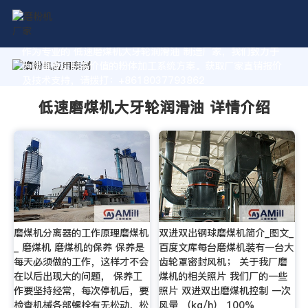
作为专业的 低速磨煤机大牙轮润滑油 制造厂家，我们致力于
为您量身定制高价值的粉体加工系统方案。获取厂家直销报价
及技术支持，请拨打：+8618037793862
低速磨煤机大牙轮润滑油 详情介绍
磨煤机分离器的工作原理磨煤机
双进双出钢球磨煤机简介_图文_
_ 磨煤机 磨煤机的保养 保养是
百度文库每台磨煤机装有一台大
每天必须做的工作，这样才不会
齿轮罩密封风机； 关于我厂磨
在以后出现大的问题， 保养工
煤机的相关照片 我们厂的一些
作要坚持经常，每次停机后，要
照片 双进双出磨煤机控制 一次
检查机械各部螺栓有无松动，松
风量 （kg/h） 100%