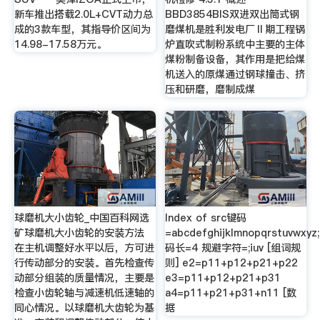
新车推出搭载2.0L+CVT动力总
BBD3854BIS双进双出筒式钢
成的3款车型，其指导价区间为
磨煤机是胜利发电厂Ⅱ期工程锅
14.98-17.58万元。
炉直吹式制粉系统中主要的主体
煤粉制备设备，其作用是把给煤
机送入的原煤通过钢球撞击、挤
压和研磨，磨制成煤
球磨机大小齿轮_中国百科网选
Index of src键码
矿球磨机大小齿轮的安装方法
=abcdefghijklmnopqrstuvwxyz;,
在主机调整好水平以后，方可进
码长=4 规避字符=;iuv [组词规
行传动部分的安装。首先检查传
则] e2=p11+p12+p21+p22
动部分组装的质量情况，主要是
e3=p11+p12+p21+p31
检查小齿轮轴与减速机低速轴的
a4=p11+p21+p31+n11 [数
同心情况。以球磨机大齿轮为基
据