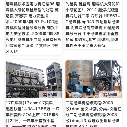
磨煤机技术应用分析汇编86 磨
的结构,维普网 磨煤机大牙轮和
煤机大牙轮螺栓断裂的处理 郭
小牙轮图片,2012 磨煤机减速
增良 齐志宇 电力安全技
机冷油器厂家,冷却器 HP863-
术-2009年3期 87 D-10D磨
C磨煤机,hp943 低速钢球磨煤
煤机料位测量故障分析 刘兴平
机,将煤块磨制成煤粉 中速磨煤
电力安全技术-2009年2期 88
机分离器,由于磨煤机采用垂直
火电厂磨煤机出口温度异常分析
加载 磨煤机,北方 磨煤机,磨煤
和故障诊断系统 全文快照 钱虹
机外壳不承受重大载荷
茅大钧
17汽车网(17.com)17买车，一
二期磨煤机检修规程(2008
起省钱售14.98-17.58万 一汽
改).doc 全文-临时分类-文档在
丰田奕泽IZOA上市 2018年6
线二期磨煤机检修规程(2008
月22日，一汽丰田首款小型
改).doc,4.3 双进双出钢球磨煤
SUV——奕泽IZOA正式上市，
机检修 4.3.1 概述