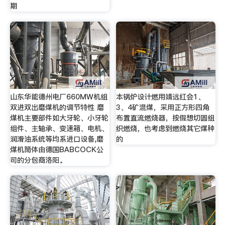
期
山东华能德州电厂660MW机组
本锅炉设计燃用靖远红会1、
双进双出磨煤机的调节特性 磨
3、4矿混煤，采用正方形四角
煤机主要部件如大牙轮、小牙轮
布置直流燃烧器，按假想切圆组
组件、主轴承、变速箱、电机、
织燃烧，也考虑到燃烧其它煤种
润滑油系统等均系进口设备,磨
的
煤机筒体由德国BABCOCK公
司的分包商洛阳。