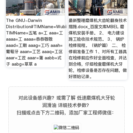
The GNU-Darwin
最新整理磨煤机大齿轮翻身技术
Distribution#TIMName=Wubi
措施.docx_百度文库MBEL 磨
TIMName=五笔 a=工 aaa=工
煤机安装手册。 2、 电力建设
aaaa=工 aaaa=恭恭敬敬
施工验收技术规范。 3、 锅炉
aaad=工期 aaag=工巧 aaah=
检修规程。（锅炉篇） 二、 检
葡萄牙 aaan=工艺 aaaq=工区
修前准备工作 1、对所有工器具
aaar=工匠 aaar=菚 aabb=式
在检修前应作好全面检查，并达
子 aabg=草草 a
到合格，仔细检查磨煤机大牙
轮，检修设备是否存在问题，做
好原始记录。
对此设备感兴趣？或需了解 低速磨煤机大牙轮
润滑油 详细技术参数？
扫描或点击下方二维码，添加厂家工程师微信：