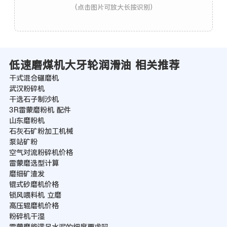
(点击图片可放大长按识别)
低速磨煤机大牙轮润滑油 相关推荐
干式混合碾磨机
武汉粉碎机
干选石子制沙机
3R雷蒙磨粉机 配件
山东磨粉机
石灰石矿粉加工机械
泵站矿粉
空气对流粉碎机价格
雷蒙磨选型计算
磨细矿渣发
锟式砂磨机价格
锁风喂料机 立磨
高压辊磨机价格
粉碎机干湿