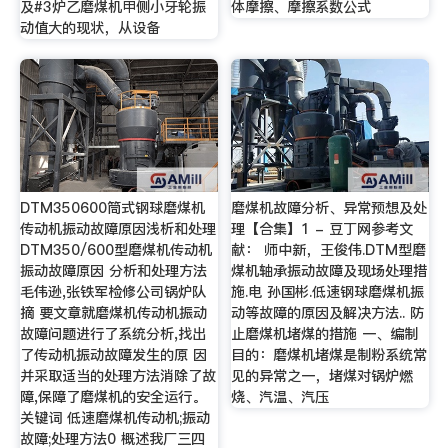
及#3炉乙磨煤机甲侧小牙轮振
体摩擦、摩擦系数公式
动值大的现状，从设备
DTM350600筒式钢球磨煤机
磨煤机故障分析、异常预想及处
传动机振动故障原因浅析和处理
理【合集】1 - 豆丁网参考文
DTM350/600型磨煤机传动机
献： 师中新，王俊伟.DTM型磨
振动故障原因 分析和处理方法
煤机轴承振动故障及现场处理措
毛伟逊,张铁军检修公司锅炉队
施.电 孙国彬.低速钢球磨煤机振
摘 要文章就磨煤机传动机振动
动等故障的原因及解决方法.. 防
故障问题进行了系统分析,找出
止磨煤机堵煤的措施 一、编制
了传动机振动故障发生的原 因
目的：磨煤机堵煤是制粉系统常
并采取适当的处理方法消除了故
见的异常之一，堵煤对锅炉燃
障,保障了磨煤机的安全运行。
烧、汽温、汽压
关键词 低速磨煤机传动机;振动
故障;处理方法0 概述我厂三四