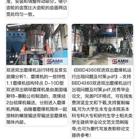
准，安装和调整传动部分。使小
齿轮的齿宽比大齿轮的齿面两边
宽处均匀一致。
双进双出磨煤机运行特性及常见
《BBD4360双进双出磨煤机运
故障分析1．磨煤机的一些特性
行出现问题及对策.pdf》-支持
1.1磨煤机结构特点 D-10D型
BBD4360双进双出磨煤机运行
双进双出钢球磨煤机是由美国福
出现问题及对策.pdf,优秀毕业
斯特-惠勒公司制造的，原煤经
论文，完美PDF格式，可在线免
2台给煤机输送，分别进入磨煤
费浏览全文和下载,支持复制编
机两端，由随着磨煤机筒体一起
辑,可为大学生本专业本院系本
旋转的螺旋输送带输送至磨煤机
科专科大专和研究生学士相关类
筒体内部。
学生提供毕业论文范文范例指
导,也可为要代写发表职称论文
提供参考！