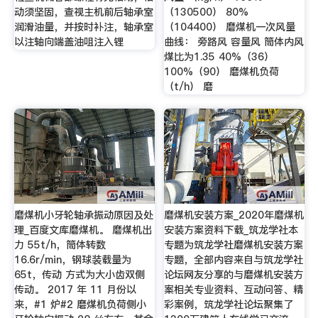
动须坚固，查视主机前后轴承室
（130500） 80%
润滑油量，并按时补注，轴承室
（104400） 磨煤机一次风量
以注轴向端盖油咀注入锂
曲线： 旁路风 容量风 筒体内风
煤比为1.35 40%（36）
100%（90） 磨煤机负荷
（t/h） 磨
磨煤机小牙轮轴承振动原因及处
磨煤机安装方案_2020年磨煤机
理_百度文库磨煤机。 磨煤机出
安装方案资料下载_筑龙学社本
力 55t/h，筒体转数
专题为筑龙学社磨煤机安装方案
16.6r/min，钢球装载量为
专题，全部内容来自与筑龙学社
65t，传动 方式为大小齿双侧
论坛网友分享的与磨煤机安装方
传动。 2017 年 11 月份以
案相关专业资料、互动问答、精
来，#1 炉#2 磨煤机负荷侧小
彩案例，筑龙学社论坛聚集了