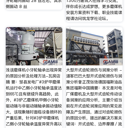
牙轮轴向振动 28 丝左右，其余
1300万建筑人在线学习交流，
侧振动 8 丝
伴你成长达成梦想，更多磨煤机
安装方案资料下载、职业技能课
程请访问筑龙学社论坛。
浅谈磨煤机小牙轮轴承出现异常
大型开式齿轮损伤与润滑分析 -
的原因分析及处理方法-瓦房店
道客巴巴大型开式齿轮损伤与润
摘 要：邹县发电厂#3炉甲磨煤
滑分析曾正茂张弛德国福斯油品
机运行中乙侧小牙轮轴承温度达
集团福斯中国摘要：本文是对电
到65℃且有继续升高趋势，此
厂煤磨机及大型开式齿轮传动设
外，#3炉乙磨煤机甲侧小牙轮
备润滑的应用分析，主要介绍当
驱动端与非驱动端轴承振动值较
前在开式齿轮润滑应用的常见故
大，该现象随时面临设备损坏的
障及产生原因，通过对齿轮损伤
严重后果，针对#3炉甲磨煤机
的原因分析，提出的解决方案关
乙侧小牙轮轴承温度异常升高以
键词：开式齿轮、边界摩擦／流