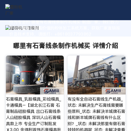
作为专业的 哪里有石膏线条制作机械买 制造厂家，我们致力
于为您量身定制高价值的粉体加工系统方案。获取厂家直销报
价及技术支持，请拨打：+8618037793862
哪里有石膏线条制作机械买 详情介绍
石膏模具_乳胶模具_彩绘模具_
有没有全自动石膏线生产机器_
卡通模具–【湖北长江石膏 石
状态: 未解决生产石膏线需要哪
膏制品硅胶模具 出口石膏线条
些原料_状态: 未解决羊城牌石膏
人山硅胶模具 深圳人山石膏模
线和新羊城牌石膏线有什么区
具款上市 专业生产订制批发
别？_状态: 未解决那里有做石膏
￥3.00 金得利首饰石膏模具批
娃娃的机器呢_状态: 未解决查看