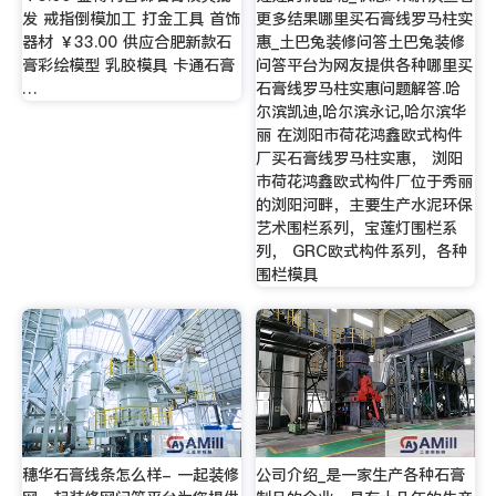
发 戒指倒模加工 打金工具 首饰
更多结果哪里买石膏线罗马柱实
器材 ￥33.00 供应合肥新款石
惠_土巴兔装修问答土巴兔装修
膏彩绘模型 乳胶模具 卡通石膏
问答平台为网友提供各种哪里买
…
石膏线罗马柱实惠问题解答.哈
尔滨凯迪,哈尔滨永记,哈尔滨华
丽 在浏阳市荷花鸿鑫欧式构件
厂买石膏线罗马柱实惠， 浏阳
市荷花鸿鑫欧式构件厂位于秀丽
的浏阳河畔，主要生产水泥环保
艺术围栏系列，宝莲灯围栏系
列， GRC欧式构件系列，各种
围栏模具
穗华石膏线条怎么样- 一起装修
公司介绍_是一家生产各种石膏