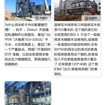
为什么很多柜子中间都要做凹
装修实木线条有几种装修实木线
槽？ - 知乎 - Zhihu1 天前推
条*50毫米的 这个指的是它的
拉轨道制作比较复杂，推拉门比
长和宽我们叫3 5 方这个一般是
平开门大概贵150~300元/ 平
用来吊棚做木龙骨用的,或者做
方米。从实用角度上，推拉门有
一些造型的内部结构用的.还有
一个严重缺点，两扇门不能同时
60*90的我见过的老式的家具
打开 准确，比如衣柜里想多做
的框架就是用这个做的,但是现
挂衣区少做隔板区，那就减掉几
在几乎在家庭装修里很少看见
块隔板的
了.还有就是120*40的 这个我
们叫门边方.就是用来做门的骨
架的,