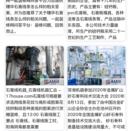
网一起装修网问答平台为您提供
制品的企业，具有十几年的生产
穗华石膏线条怎么样的相关答
历史，产品主要有：硅钙板，
案，并为您推荐了关于穗华石膏
pvc石膏板，石膏板模具，各种
线条怎么样的相关问题，一起装
龙骨及石膏线条等。产品远销中
修网问答平台：装修问题，因我
东各国。 本公司技术力量雄
而止。
厚，所生产的硅钙板采用二十一
世纪的生产工艺制作，产品
石膏线机器_石膏线机器汇总 -
深湘机器参加2020年金属矿山
17house.com石膏线可根据要
砂石骨料技术交流大会 2020年
求选用线条花纹与角形或图案花
8月13日，参加了由中国冶金矿
纹拼制成各种美观的图案进行顶
山企业协会主办在池州召开的
棚装修，且:12:00 石膏线施工
2020年全国金属矿山砂石骨料
要点 石膏线。石膏线施工时，
制备技术交流大会。 砂石骨料
阳角阴角都是需要
是基础设施建设用量大、不可或