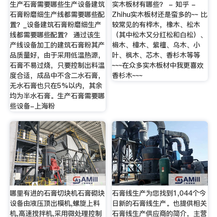
生产石膏需要哪些生产设备建筑
实木板材有哪些？ - 知乎 -
石膏粉磨细生产线都需要哪些配
Zhihu实木板材还是蛮多的~~ 比
置？_设备建筑石膏粉磨细生产
较常见的有桦木，橡木、松木
线都需要哪些配置？ 通过该生
（其中松木又分红松和白松）、
产线设备加工的建筑石膏粉其产
椴木、樟木、紫檀、乌木、小
品质量好，由于采用低温热源，
叶、枫木、芯木、香杉木等等
石膏不易过烧，只要控制出料温
~~~在众多实木板材中我更喜欢
度合适，成品中不含二水石膏，
香杉木~~~
无水石膏也只在5%以内，其余
均为半水石膏。生产石膏需要哪
些设备-上海粉
哪里有进的石膏切块机石膏砌块
石膏线生产为您找到1,044个今
设备由液压顶出模机,螺旋上料
日新的石膏线生产。也提供相关
机,高速搅拌机,采用微处理控制
石膏线生产供应商的简介，主营