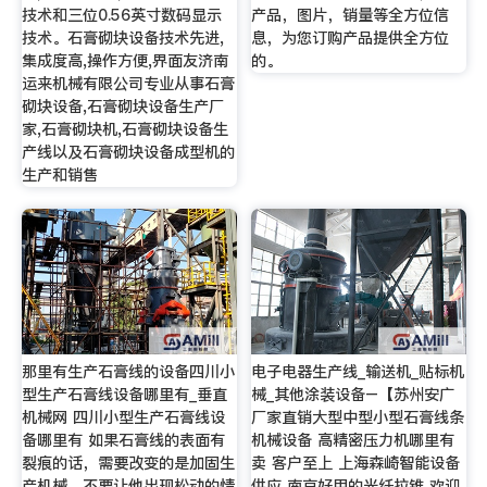
技术和三位0.56英寸数码显示
产品，图片，销量等全方位信
技术。石膏砌块设备技术先进,
息，为您订购产品提供全方位
集成度高,操作方便,界面友济南
的。
运来机械有限公司专业从事石膏
砌块设备,石膏砌块设备生产厂
家,石膏砌块机,石膏砌块设备生
产线以及石膏砌块设备成型机的
生产和销售
那里有生产石膏线的设备四川小
电子电器生产线_输送机_贴标机
型生产石膏线设备哪里有_垂直
械_其他涂装设备–【苏州安广
机械网 四川小型生产石膏线设
厂家直销大型中型小型石膏线条
备哪里有 如果石膏线的表面有
机械设备 高精密压力机哪里有
裂痕的话，需要改变的是加固生
卖 客户至上 上海森崎智能设备
产机械，不要让他出现松动的情
供应 南京好用的光纤拉锥 欢迎