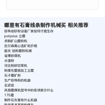
哪里有石膏线条制作机械买 相关推荐
珍珠岩砂粉设备厂家如何才能生存
polysius 立磨
求购矿山磨粉机
尼尔森离心选矿机价格
韶关 铝粉磨粉机械
淄博碎煤机
水渣粉
河北粉碎切草机
粉煤灰磨细加工立磨
石子磨矿粉
生产珍珠粉的机器
玄武岩
风扇磨煤机型号中的各项表示什么
175磨
制作石灰膏有什么机器