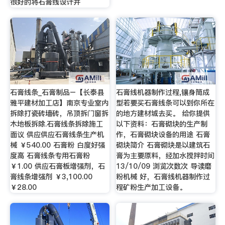
很好的将石膏线设计并
石膏线条_石膏制品–【长泰县
石膏线机器制作过程,镶身筒成
雅平建材加工店】南京专业室内
型若要买石膏线条可以到你所在
拆除打瓷砖墙砖，吊顶拆门窗拆
的地方建材城去买。 给你提供
木地板拆除.石膏线条拆除施工
以下资料：石膏砌块的生产制
面议 供应供应石膏线条生产机
作，石膏砌块设备的用途 石膏
械 ￥540.00 石膏粉 白度好强
砌块简介 石膏砌块是以建筑石
度高 石膏线条专用石膏粉
膏为主要原料，经加水搅拌时间
￥1.00 供应石膏板增强剂，石
13/10/09 浏览次数次 导读磨
膏线条增强剂 ￥3,100.00
粉机械 好，石膏线机器制作过
￥28.00
程矿粉生产加工设备。