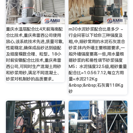
重庆水温层配合比4天前海南配
m30水泥砂浆配合比是多少 -
合比技术,重庆弗雷西公司使用
行业问答以下给你三种强度及
放心,该系统技术先进,质量可靠,
粗,中,细砂常用的水泥石灰混合
性能稳定,确保成品砂达到级配
砂浆:抹内外墙主要根据要求,一
及细度模数合理、粒型。18小
般外墙强度要高一些,用水量根
时前安徽配合比技术,重庆弗雷
据砂浆的和易性调节砂浆强度
西公司,可同时生产混凝土用砂
M5；水泥强度32.5级,粗砂重量
和砂浆用砂,满足不同混凝土、
配合比=1:0.56:7.12,每立方用
砂浆对机制砂的品质要求。
量=水泥212Kg
&nbsp;&nbsp;石灰膏118Kg
砂