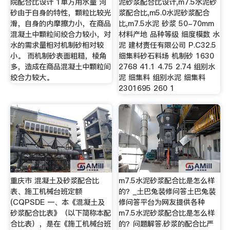
院配合比设计 1单方用水量 河
泥砂浆配合比设计,m7.5水泥砂
砂由于自身的特性，颗粒比较光
浆配合比,m5.0水泥砂浆配合
滑，自身的内摩擦力小，在商品
比,m7.5水泥 砂浆 50-70mm
混凝土中颗粒间绞合力较小，对
材料产地 品种等级 细度模数 水
水的需求量相对机制砂相对较
泥 建材责任有限公司 P.C32.5
小。 而机制砂表面粗糙，棱角
细集料砂石料场 机制砂 1630
多，造成在商品混凝土中颗粒间
2768 41.1 4.75 2.74 组别水
绞合力较大。
泥 细集料 组别水泥 细集料
2301695 260 1
重庆市 混凝土及砂浆配合比
m7.5水泥砂浆配合比是怎么样
表、施工机械台班定额
的？_土巴兔装修问答土巴兔装
(CQPSDE 一、本《混凝土及
修问答平台为网友提供各种
砂浆配合比表》（以下简称本配
m7.5水泥砂浆配合比是怎么样
合比表），是在《施工机械台班
的？问题解答.砂浆的配合比严