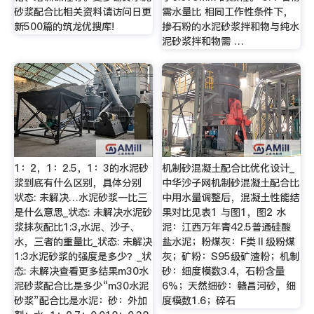
砂浆配合比相关资料请访问日更
需水量比 相同工作性条件下，
新500篇的筑龙优搜库!
掺石粉的水泥砂浆拌和物与纯水
泥砂浆拌和物需 …
1：2，1：2.5，1：3的水泥砂
机制砂混凝土配合比优化设计_
浆到底有什么区别，具体分别
中华沙子网机制砂混凝土配合比
状态: 未解决…水泥砂浆一比三
中用水量调整后，混凝土性能结
是什么意思_状态: 未解决水泥砂
果对比见表1 与图1，图2 水
浆抹灰配比1:3,水泥、沙子、
泥：江西万年青42.5普通硅酸
水，三者的重量比_状态: 未解决
盐水泥；粉煤灰：F类Ⅱ级粉煤
1:3水泥砂浆的强度是多少？_状
灰；矿粉：S95级矿渣粉；机制
态: 未解决查看更多结果m30水
砂：细度模数3.4，石粉含量
泥砂浆配合比是多少“m30水泥
6%；天然细砂：赣昌河砂，细
砂浆”配合比是水泥：砂：外加
度模数1.6；碎石