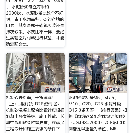
剂：水=1：2.7：0.018：0.38
。 水泥砂浆每立方米约
2000kg。水泥砂浆比这个不好
说，由于水泥品种、砂的产地的
因素，其次是属于砌筑砂浆还是
抹灰砂浆，水灰比不一样，要经
过实验室对材料进行试验，才能
确定配合比。
机制砂进阶篇，干货满满！
水泥砂浆标号M5、M7.5、
（上）_搜好货·B2B资讯 答：
M10、C20、C25;水泥等级
机制砂混凝土配合比设计应根据
C15 3条回答：【推荐答案】根
混凝土强度等级、施工性能、长
据《砌筑砂浆配合比设计规程》
期性能和耐久性等要求，在满足
（JGJ98-2000）以下配比比
工程设计和施工要求的条件下，
例皆是以重量为单位。M5、