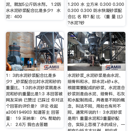
泥，就加5公斤防水剂。 1:2防
1.200 水 立方米 0.300 0.300
水水泥砂浆配合比是多少？ 水
0.300 0.300 防水快凝砂浆配
泥：400
合比 名 称? 配 比 （重 量 比）
?水泥?砂
1：3的水泥砂浆配合比是多
水泥砂浆_水泥砂浆是由水泥、
少？_砂浆配合比时水泥和砂的
细骨料和水，即水泥+砂+水，
重量比，1:3的水泥砂浆就是水
根据需要配成的砂浆，水泥混合
泥和砂的重量比是1:3 本回答被
砂浆则是由水泥、细骨料、石灰
网友采纳 已赞过 已踩过 你对这
和水配制而成。两者是不同的概
个回答的评价是？ 评论 收起
念，叫法不同，用处也有所不
a306194903 知道答主 回答
同。通常所说的1：3水泥砂浆
量： 19 采纳率： 0% 帮助的
是用1 重量水泥和3重量砂配
人： 2.6万 我也去答题
合，实际上忽视了水的成分，一
般在0.65左右比例，即应成 …