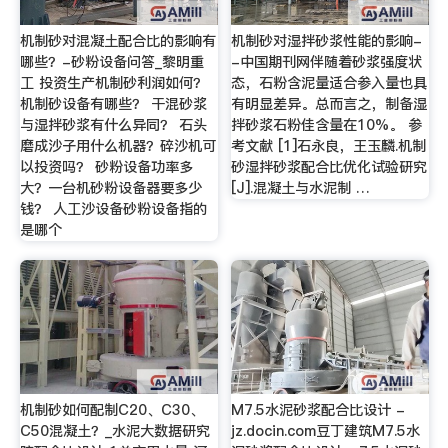
机制砂对混凝土配合比的影响有
机制砂对湿拌砂浆性能的影响-
哪些？-砂粉设备问答_黎明重
-中国期刊网伴随着砂浆强度状
工 投资生产机制砂利润如何？
态，石粉含泥量适合参入量也具
机制砂设备有哪些？ 干混砂浆
有明显差异。总而言之，制备湿
与湿拌砂浆有什么异同？ 石头
拌砂浆石粉佳含量在10%。 参
磨成沙子用什么机器？碎沙机可
考文献 [1]石永良，王玉麟.机制
以投资吗？ 砂粉设备功率多
砂湿拌砂浆配合比优化试验研究
大？一台机砂粉设备器要多少
[J].混凝土与水泥制 …
钱？ 人工沙设备砂粉设备指的
是哪个
机制砂如何配制C20、C30、
M7.5水泥砂浆配合比设计 -
C50混凝土？_水泥大数据研究
jz.docin.com豆丁建筑M7.5水