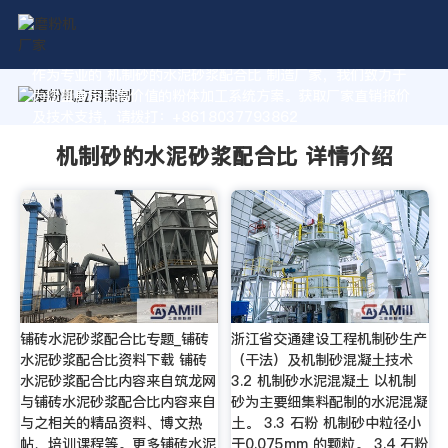
作为专业的 机制砂的水泥砂浆配合比 制造厂家，我们致力于
为您量身定制高价值的粉体加工系统方案。获取厂家直销报价
及技术支持，请拨打：+8618037793862
机制砂的水泥砂浆配合比 详情介绍
铺砖水泥砂浆配合比专题_铺砖
浙江省交通建设工程机制砂生产
水泥砂浆配合比资料下载 铺砖
（干法）及机制砂混凝土技术
水泥砂浆配合比内容来自筑龙网
3.2 机制砂水泥混凝土 以机制
与铺砖水泥砂浆配合比内容来自
砂为主要细集料配制的水泥混凝
与之相关的精品资料、博文热
土。 3.3 石粉 机制砂中粒径小
帖、培训课程等。更多铺砖水泥
于0.075mm 的颗粒。 3.4 石粉