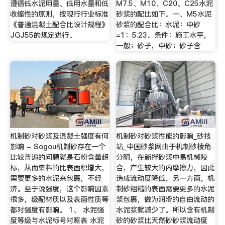
遵循低水泥用量、低用水量和低
M7.5、M10、C20、C25水泥
收缩性的原则，按现行行业标准
砂浆的配比如下。一、M5水泥
《普通混凝土配合比设计规程》
砂浆的配合比：水泥：中砂
JGJ55的规定进行。
=1：5.23。条件：施工水平，
一般；砂子，中砂；砂子含
机制砂对砂浆及混凝土强度有何
机制砂对砂浆性能的影响_砂技
影响 - Sogou机制砂存在一个
站_中国砂浆网由于机制砂棱角
比较普遍的问题就是石粉含量超
分明，在新拌砂浆中易机械咬
标，从而集料的比表面积增大，
合，产生较大的内摩擦力，因此
需要更多的水泥来包裹，不经
造成流动度降低。另一方面，机
济。至于说强度，这个影响因素
制砂粗糙的表面需要更多的水泥
很多，级配材质以及表面性质等
浆包裹，做为润滑的自由流动的
都对强度有影响。 1、 水泥强
水泥浆就减少了。所以含有机制
度等级与水泥标号对照表 水泥
砂的砂浆比天然砂砂浆流动度