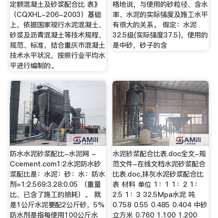
定额混凝土及砂浆配合比 表》
格地说，与使用的砂粒径、含水
（CQXHL-206-2003）基础
率、水泥的实际强度及施工水平
上，依据国家现行水泥混凝土、
有很大的关系。 假定：水泥
砂浆及沥青混凝土等技术规程、
32.5级(实际强度37.5)，使用的
规范、标准，结合重庆市混凝土
是中砂，砂子的含
技术水平状况，按照行业平均水
平进行编制的。
防水水泥砂浆配比-水泥网 -
水泥砂浆配合比表.doc全文-规
Ccement.com1:2水泥防水砂
范文件-在线文档水泥砂浆配合
浆配比是：水泥：砂：水：防水
比表.doc,抹灰水泥砂浆配合比
剂=1:2.569:3.28:0.05 （重量
表 材料 单位 1：1 1：2 1：
比、已含了施工的损耗）。 就
2.5 1：3 32.5Mpa水泥 吨
是1公斤水泥要配2公斤砂，5%
0.758 0.55 0.485 0.404 中砂
防水剂是指每使用100公斤水
立方米 0.760 1.100 1.200