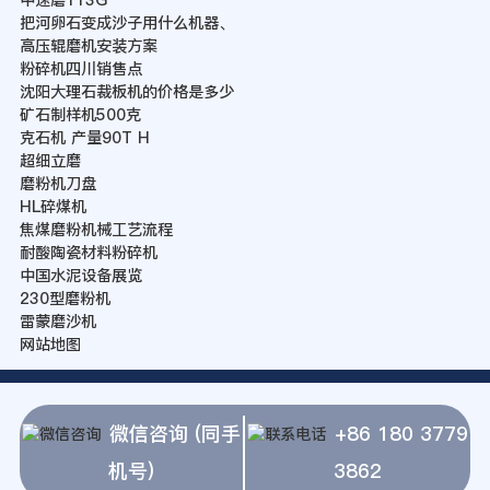
中速磨113G
把河卵石变成沙子用什么机器、
高压辊磨机安装方案
粉碎机四川销售点
沈阳大理石裁板机的价格是多少
矿石制样机500克
克石机 产量90T H
超细立磨
磨粉机刀盘
HL碎煤机
焦煤磨粉机械工艺流程
耐酸陶瓷材料粉碎机
中国水泥设备展览
230型磨粉机
雷蒙磨沙机
网站地图
微信咨询 (同手
+86 180 3779
机号)
3862