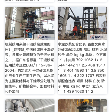
机制砂用来做干混砂浆效果如
水泥砂浆配合比表_百度文库水
何？_砂技站_中国砂浆网干混砂
泥砂浆配合比表 项目 材料 水泥
浆，是建材领域新兴的干混材料
砂子 单位 kg kg 单位：立方米
之一，据广东省标准「干混砂浆
1:1 抹灰用 792 1052 1：2
应用技术规程DBJ/T 15-36-
544 1442 1：2.5 458 1517
2004」的定义为:干混砂浆系指
1：3 401 1593 1：3.5 350
由专业生产厂家生产的，以水泥
1605 1：4 322 1707 石灰砂
为主要胶结料与干燥筛分处理的
浆配合比表 项目 材料 白灰 砂
细集料、矿物掺合料、加强材料
子 单位 kg kg 单位：立方米
和外加剂
1：1 439 1020 1：2