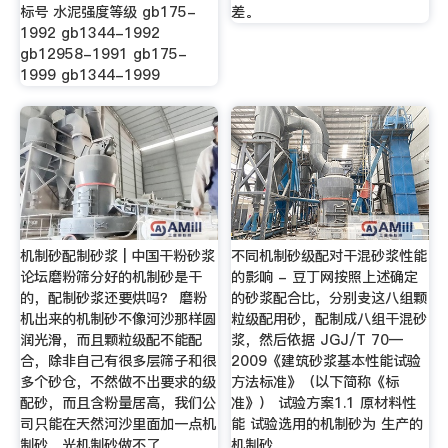
标号 水泥强度等级 gb175-
差。
1992 gb1344-1992
gb12958-1991 gb175-
1999 gb1344-1999
机制砂配制砂浆 | 中国干粉砂浆
不同机制砂级配对干混砂浆性能
论坛磨粉筛分好的机制砂是干
的影响 - 豆丁网按照上述确定
的，配制砂浆还要烘吗？ 磨粉
的砂浆配合比，分别叏这八组颗
机出来的机制砂不像河沙那样圆
粒级配用砂，配制成八组干混砂
润光滑，而且颗粒级配不能配
浆，然后依据 JGJ/T 70—
合，除非自己有很多层筛子和很
2009《建筑砂浆基本性能试验
多个砂仓，不然做不出要求的级
方法标准》（以下简称《标
配砂，而且含粉量居高，我们公
准》） 试验方案1.1 原材料性
司只能在天然河沙里面加一点机
能 试验选用的机制砂为 生产的
制砂，光机制砂做不了
机制砂