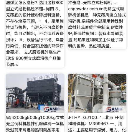
湿煤泥怎么磨粉？选用这款800
冲击磨-无筛立式粉碎机 -
型立式磨粉机还不错-河南 3、
cnpowder.com.cn无筛立式粉
无筛底的设计使粉碎出料流畅，
碎机该机是一种无筛风选立轴式
不存在堵塞问题，； 4、采用弹
粉碎机,易损件全部采用特殊耐
性调节机构，当进入不可磨粉物
磨材料或硬质合金制造,耐磨性
时，能自动排出，不会造成设备
好,粉碎粒度细；装有水冷却装
损坏； 5、设备运行平稳、噪音
置,对热敏性物料加工保证了物
污染低，符合国家提倡的环保作
料的色泽、品位和质量。
业要求。 立式磨粉机碎煤生产
现场 800型立式磨粉机产品细
节展示
家用300kg500kg1000kg立式
:FTHY-GJ100-1-北京 FF制
无尘饲料机搅拌机粉碎机一体机
样粉碎机：M399467 一、用
欢迎前来网选购热销商品家用
途：主要适用于煤炭、电力、化