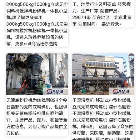
300kg500kg1000kg立式无尘
工、地质行业及科研单 经营模
饲料机搅拌机粉碎机一体机小型
式：生产厂家 商铺产品：
机,想了解更多家用
29674条 所在地区：北京北京
300kg500kg1000kg立式无尘
市 注册时间： 最近登录：
饲料机搅拌机粉碎机一体机小型
机，请进入瑞鑫养殖设备的店
铺，更多null商品任你选购
无筛底粉碎机为您找到824个今
干湿粉煤机 移动式小型粉煤机
日最新的无筛底粉碎机。也提供
立式无筛底粉煤机 煤矸石磨粉
相关无筛底粉碎机供应商的简
干湿粉煤机 移动式小型粉煤机
介，主营产品，图片，销量等全
立式无筛底粉煤机 煤矸石磨粉
方位信息，为您订购产品提供全
机，粉碎机，这里云集了众多的
方位的。
供应商，采购商，制造商。这是
干湿粉煤机 移动式小型粉煤机