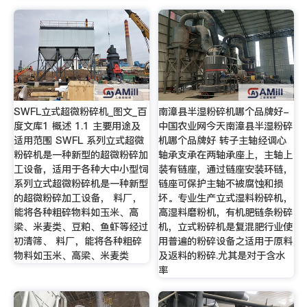
SWFL立式超微粉碎机_图文_百
南漳县半湿粉碎机哪个品牌好-
度文库1 概述 1.1 主要用途及
中国农业网今天南漳县半湿粉碎
适用范围 SWFL 系列立式超微
机哪个品牌好 转子主轴经调心
粉碎机是一种新型的超微粉碎加
轴承支承在两轴承座上，主轴上
工设备，适用于各种大中小型饲
装有链座，通过链座安装环链，
系列立式超微粉碎机是一种新型
链座可保护主轴不被腐蚀和损
的超微粉碎加工设备， 料厂，
坏。专业生产立式湿料粉碎机，
能将各种粗碎物料如玉米、高
高湿料磨粉机，有机肥链条粉碎
梁、米麦类、豆粕、鱼虾等经过
机，立式粉碎机是复混肥行业使
初清筛、 料厂，能将各种粗碎
用普遍的粉碎设备之适用于原料
物料如玉米、高梁、米麦类
及返料的粉碎.尤其是对于含水
率