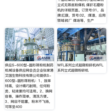
立式无筛底粉煤机 煤矸石磨粉
机的详细页面。订货号:01，品
牌:红旗，货号:02，:煤渣，应用
领域:砖厂 煤场等，生产
供应S-600型-圆形筛粉机制药
WFL系列立式超微粉碎机WFL
机械设备供应网会员企业张家港
系列立式超微粉碎机
艾国生物科技有限公司提供S-
600型-圆形筛粉机：1、效率
特高，设计精巧耐用，任何粉
类、粘液累均可适用。2、换网
容易，操作简单，清洗方便。
3、网目不阻塞，粉末不飞扬，
可筛至400