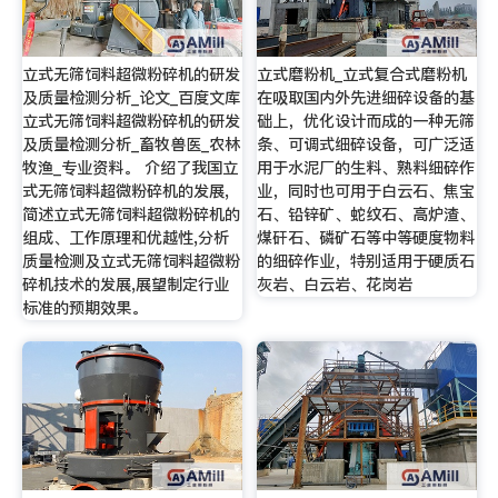
立式无筛饲料超微粉碎机的研发
立式磨粉机_立式复合式磨粉机
及质量检测分析_论文_百度文库
在吸取国内外先进细碎设备的基
立式无筛饲料超微粉碎机的研发
础上，优化设计而成的一种无筛
及质量检测分析_畜牧兽医_农林
条、可调式细碎设备，可广泛适
牧渔_专业资料。 介绍了我国立
用于水泥厂的生料、熟料细碎作
式无筛饲料超微粉碎机的发展,
业，同时也可用于白云石、焦宝
简述立式无筛饲料超微粉碎机的
石、铅锌矿、蛇纹石、高炉渣、
组成、工作原理和优越性,分析
煤矸石、磷矿石等中等硬度物料
质量检测及立式无筛饲料超微粉
的细碎作业，特别适用于硬质石
碎机技术的发展,展望制定行业
灰岩、白云岩、花岗岩
标准的预期效果。