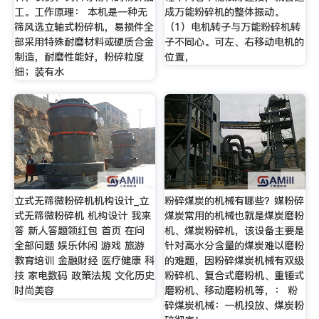
工。工作原理： 本机是一种无
成万能粉碎机的整体振动。
筛风选立轴式粉碎机，易损件全
（1）电机转子与万能粉碎机转
部采用特殊耐磨材料或硬质合金
子不同心。可左、右移动电机的
制造，耐磨性能好，粉碎粒度
位置，
细；装有水
立式无筛微粉碎机机构设计_立
粉碎煤炭的机械有哪些？媒粉碎
式无筛微粉碎机 机构设计 我来
煤炭常用的机械也就是煤炭磨粉
答 新人答题领红包 首页 在问
机、煤炭粉碎机，该设备主要是
全部问题 娱乐休闲 游戏 旅游
针对高水分含量的煤炭难以磨粉
教育培训 金融财经 医疗健康 科
的难题，因粉碎煤炭机械有双级
技 家电数码 政策法规 文化历史
粉碎机、复合式磨粉机、重锤式
时尚美容
磨粉机、移动磨粉机等，： 粉
碎煤炭机械：一机投放、煤炭粉