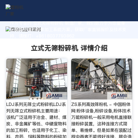
作为专业的 立式无筛粉碎机 制造厂家，我们致力于为您量身
定制高价值的粉体加工系统方案。获取厂家直销报价及技术支
持，请拨打：+8618037793862
立式无筛粉碎机 详情介绍
LDJ系列无筛立式粉碎机LDJ系
ZS系列高效筛粉机 - 中国粉体
列无筛立式粉碎机主要用途：
网:粉体设备,粉碎设备,粉体技术
该机广泛适用于冶金、建材、煤
万能粉碎机一般采用电机直接联
炭、非金属矿等低、中硬度物料
接粉碎装置，这种连接方式简
的加工粉碎，也适用于化工、染
单、易维修。但是如果在装配过
料、农药、饲料等物料的粉碎加
程中两者不能很好连接，就会造