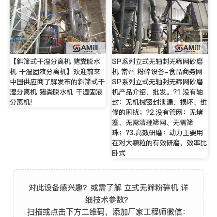
【斜筛式干湿分离机 猪粪脱水
SP系列立式无轴封无筛网砂磨
机 干湿固液分离机】欢迎前来
机 常州 粉碎设备-食品商务网
中国供应商了解发布的斜筛式干
SP系列立式无轴封无筛网砂磨
湿分离机 猪粪脱水机 干湿固液
机产品介绍、批发。?1.没有轴
分离机!
封：无机械密封泄漏、损坏、维
修的困扰；?2.没有管网：无堵
塞、无需清理筛网、无需筛
珠；?3.高效研磨：动力主要用
在对大颗粒的有效研磨，效率比
卧式
对此设备感兴趣？或需了解 立式无筛粉碎机 详
细技术参数？
扫描或点击下方二维码，添加厂家工程师微信：