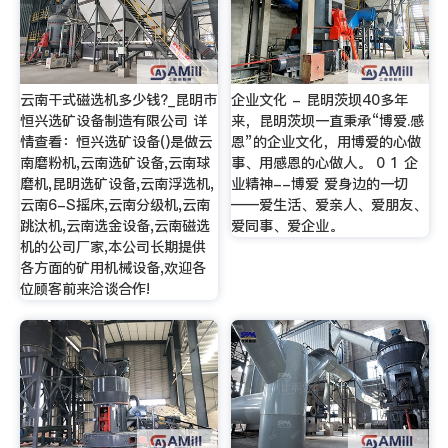
云南干式磁选机多少钱?_昆明市
企业文化 - 昆明茨坝40多年
恒兴选矿设备制造有限公司 详
来，昆明茨坝一直秉承“博爱.感
情查看：恒兴选矿设备()是做云
恩”的企业文化，用博爱的心做
南磨粉机,云南选矿设备,云南球
事、用感恩的心做人。 0 1 企
磨机,昆明选矿设备,云南浮选机,
业精神--博爱 爱身边的一切
云南6-S摇床,云南分级机,云南
——爱生活、爱亲人、爱朋友、
跳汰机,云南选金设备,云南磁选
爱同事、爱企业。
机的公司厂家,本公司长期提供
各方面的矿用机械设备,欢迎各
位顾客前来洽谈合作!