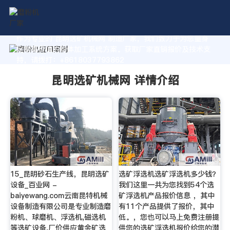
作为专业的 昆明选矿机械网 制造厂家，我们致力于为您量身
定制高价值的粉体加工系统方案。获取厂家直销报价及技术支
持，请拨打：+8618037793862
昆明选矿机械网 详情介绍
15_昆明砂石生产线，昆明选矿
选矿浮选机选矿浮选机多少钱？
设备_百业网 -
我们这里一共为您找到54个选
baiyewang.com云南昆特机械
矿浮选机产品报价信息 ，其中
设备制造有限公司是专业制造磨
有11个产品提供了报价，其中
粉机、球磨机、浮选机,磁选机
低。，您也可以马上免费注册提
等选矿设备,厂价供应黄金矿选
供您的选矿浮选机报价给您的潜