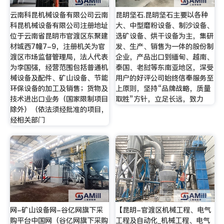
云南科昆机械设备有限公司云南
昆明坚石.昆明坚石主要以各种
科昆机械设备有限公司注册地址
大、中型磨粉设备、制沙设备、
位于云南省昆明市官渡区东聚建
选矿设备、烘干设备为主，集研
材城西7幢7-9，注册机关为官
发、生产、销售为一体的股份制
渡区市场监督管理局，法人代表
企业，产品出口到缅甸、越南、
为李国强，经营范围包括普通机
泰国、老挝等东南亚地区，深受
械设备及配件、矿山设备、节能
用户的好评公司始终信奉服务至
环保设备的加工及销售；货物及
上原则，坚持“品牌战略，质量
技术进出口业务（国家限制项目
取胜”方针，立足长远，致力
除外）（依法须经批准的项目，
经相关部门
网-矿山设备网-谷亿网旗下采
【昆明-官渡区机械工程、电气
购平台中国网（谷亿网旗下采购
工程及自动化_机械工程、电气