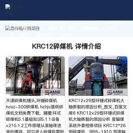
作为专业的 KRC12碎煤机 制造厂家，我们致力于为您量身定
制高价值的粉体加工系统方案。获取厂家直销报价及技术支
持，请拨打：+8618037793862
KRC12碎煤机 详情介绍
天津碎煤机锤头,环锤碎煤机
KRC12×29型环锤式碎煤机大
hcsz-300碎煤机 hzhjc提供碎
轴断裂的原因分析_图文_百度文
煤机文档免费下载，摘要:环式
库6 KRC12×29型环锤式碎煤
碎煤机5.1基础知识5.1.1设备
机大轴断裂的原因分析 度输煤
×215.1.2工作原理从滚轴筛进
系统外委检修项目 KRC12*26
来的煤块，均匀进入碎煤机磨粉
型碎煤机、BRS-1810 型滚轴