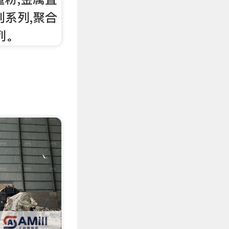
剂系列,聚合
列。