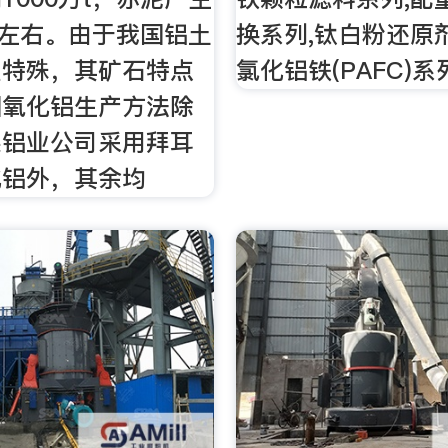
万t左右。由于我国铝土
换系列,钛白粉还原
型特殊，其矿石特点
氯化铝铁(PAFC)系
国氧化铝生产方法除
果铝业公司采用拜耳
化铝外，其余均