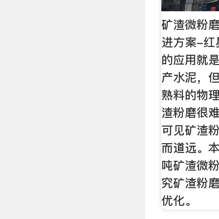
矿渣微粉
进方案-红
的应用就
产水泥，
熟料的物
渣粉磨很
可见矿渣
而道远。本
吨矿渣微
究矿渣粉
优化。