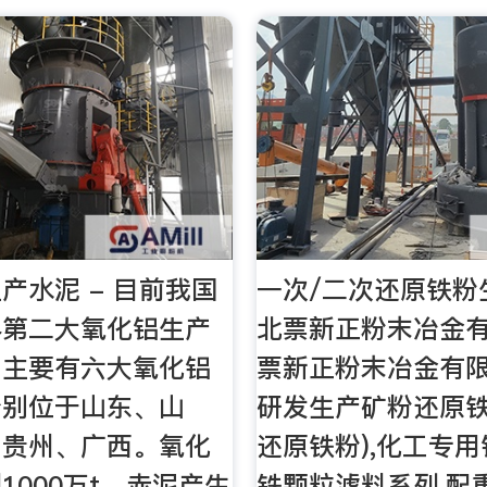
产水泥 - 目前我国
一次/二次还原铁粉
界第二大氧化铝生产
北票新正粉末冶金
内主要有六大氧化铝
票新正粉末冶金有
分别位于山东、山
研发生产矿粉还原铁
、贵州、广西。氧化
还原铁粉),化工专用
1000万t，赤泥产生
铁颗粒滤料系列,配