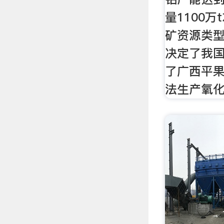
量1100
矿资源类
决定了我
了广西平
法生产氧