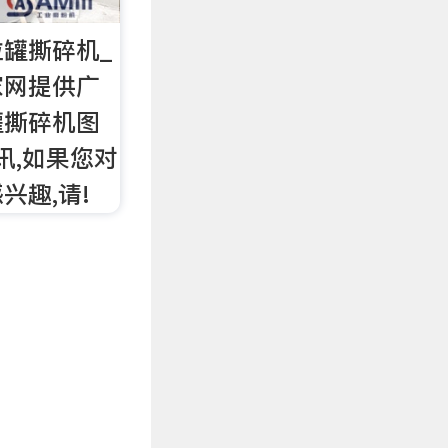
罐撕碎机_
家网提供广
罐撕碎机图
讯,如果您对
兴趣,请!