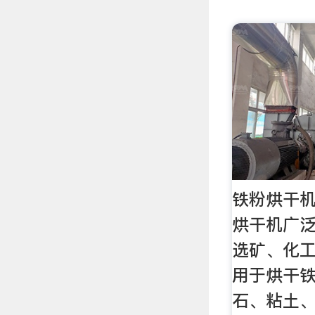
铁粉烘干机
烘干机广
选矿、化
用于烘干
石、粘土