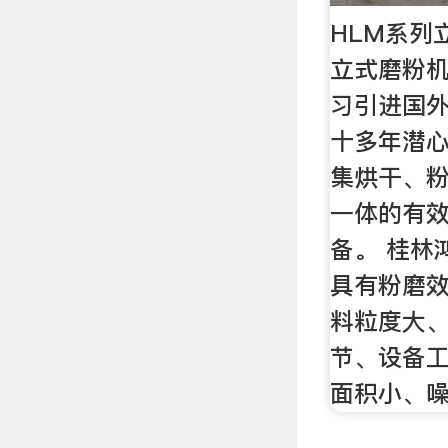
HLM系列
立式磨粉
习引进国
十多年潜
集烘干、
一体的有
备。 桂林
具有粉磨
料粒度大
节、设备
面积小、