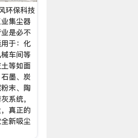
风环保科技
工业集尘器
行业是必不
适用于：化
机械车间等
灰土等如面
、石墨、炭
泥粉末、陶
清灰系统，
尘，真正的
款全新吸尘