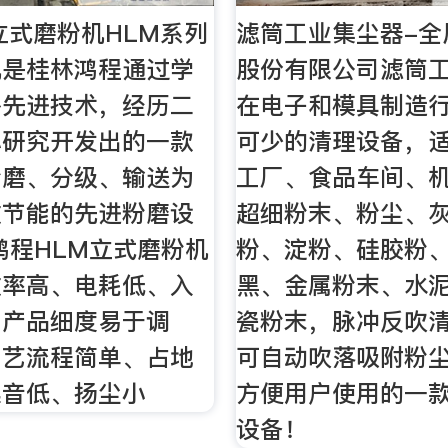
立式磨粉机HLM系列
滤筒工业集尘器-全
机是桂林鸿程通过学
股份有限公司滤筒
外先进技术，经历二
在电子和模具制造
心研究开发出的一款
可少的清理设备，
粉磨、分级、输送为
工厂、食品车间、
效节能的先进粉磨设
超细粉末、粉尘、
鸿程HLM立式磨粉机
粉、淀粉、硅胶粉
效率高、电耗低、入
黑、金属粉末、水
、产品细度易于调
瓷粉末，脉冲反吹
工艺流程简单、占地
可自动吹落吸附粉
噪音低、扬尘小
方便用户使用的一
设备！