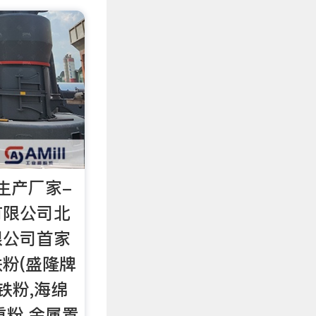
生产厂家-
有限公司北
限公司首家
粉(盛隆牌
铁粉,海绵
重粉,金属置