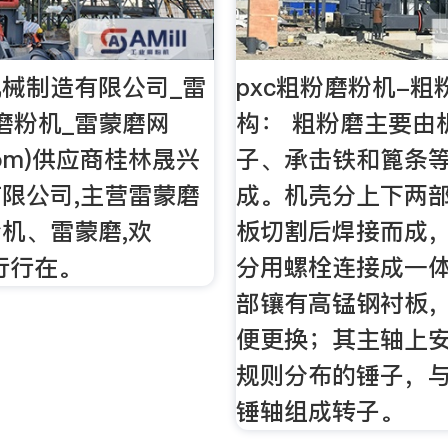
械制造有限公司_雷
pxc粗粉磨粉机-粗
磨粉机_雷蒙磨网
构： 粗粉磨主要由
.Com)供应商桂林晟兴
子、承击铁和篦条
限公司,主营雷蒙磨
成。机壳分上下两
机、雷蒙磨,欢
板切割后焊接而成
,行行在。
分用螺栓连接成一
部镶有高锰钢衬板
便更换；其主轴上
规则分布的锤子，
锤轴组成转子。