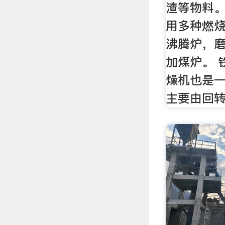
渣等物料
用多种燃
沸腾炉，
加煤炉。 
燥机也是
主要由回