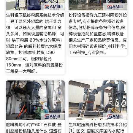
生料辊压机终粉磨系统技术介绍
粉碎设备报价九正建材网粉碎设
- 豆丁网另外辊磨的 烘干能力
备专栏,专业提供各种粉碎设备
强，可以通入大量的窑尾和 窑
信息,包括粉碎设备报价信息,粉
头余风，如果设置辅助热源，可
碎设备招商加盟信息,粉碎设备
以 烘干粉磨 20%水分的原料；
相关生产厂家和品牌等信息。废
辊磨允许 的喂料粒度也大幅度
旧木材粉碎设备报价_材料科学_
放宽，控制喂料 粒度 D90
工程科技_专业资料。
80mm即可，极限颗粒允
150mm，这对原料的前置磨粉
工段是一大利好。
磨粉机每小时产60T石料破 最
生料辊压机终粉磨系统技术介绍
耐麽磨粉机锤头是什么 道渣石
[1]_图文_百度文库国内水泥行