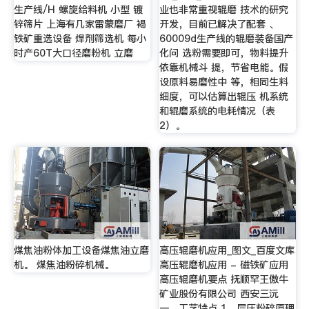
生产线/H 螺旋给料机 小型 镀
业也非常重视辊磨 技术的研究
锌筛片 上海有几家雷蒙磨厂 褐
开发，目前已解决了配套 、
铁矿重选设备 焊剂筛选机 每小
60009d生产线的辊磨装备国产
时产60T大口径磨粉机 立磨
化问 选粉需要即可，物料提升
依靠机械斗 提，节省电能。假
设原料易磨性中 等，相同生料
细度，可以估算出辊压 机系统
和辊磨系统的电耗情况（表
2）。
煤焦油粉体加工设备煤焦油立磨
高压辊磨机应用_图文_百度文库
机。 煤焦油粉碎机械。
高压辊磨机应用 - 磁铁矿应用
高压辊磨机要点 抚顺罕王傲牛
矿业股份有限公司 西安三沅
一、工艺特点 1、层压粉碎原理