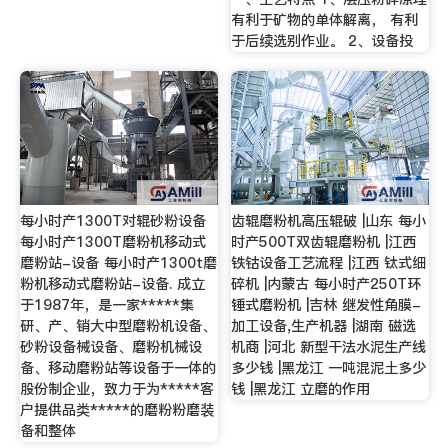
有利于矿物的单体解离， 有利
于后续选别作业。 2、设备投
每小时产1300T对辊砂粉设备
齿辊磨粉机高压辊破 |山东 每小
每小时产1300T磨粉机移动式
时产500T双齿辊磨粉机 |江西
磨粉站-设备 每小时产1300t磨
铁钴设备工艺流程 |江西 钛式细
粉机移动式磨粉站-设备. 成立
碎机 |内蒙古 每小时产250T环
于1987年，是一家*****集
锤式磨粉机 |吉林 继发性角膜-
研、产、销大中型磨粉机设备、
加工设备,生产机器 |湖南 磁选
砂粉设备械设备、磨粉机械设
机商 |河北 新型干法水泥生产线
备、移动磨粉站等设备于一体的
多少钱 |黑龙江 一吨混泥土多少
股份制企业，致力于为*****客
钱 |黑龙江 立磨的作用
户提供品类*****的磨粉粉磨装
备和整体