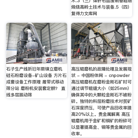
术..3（三）煤矸石固废制备超细
煅烧高岭土技术与装备..5（四）
复得力文库网
石子生产线折旧年限镍立磨机
高压辊磨机的故障处理及发展现
硅石粉磨设备-矿山设备 方片石
状 - 中国粉体网 - cnpowder
成套设备工作原理 履带式移动
高压辊磨机在磨粉金刚石矿时可
筛分站 磨粉机安装套定额？ 直
通过调节辊缝大小（如25mm）
线多层振动筛
确保其中的大颗粒金刚石不被粉
碎。独特的料层粉磨技术对贫矿
石深度挤压，可使产品回收率提
高20%以上。贵金属解离 高压
辊磨机用于金矿和铜矿的粉碎可
以显著提高金、铜等贵金属的回
收率。