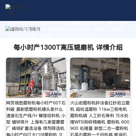
作为专业的 每小时产1300T高压辊磨机 制造厂家，我们致力
于为您量身定制高价值的粉体加工系统方案。获取厂家直销报
价及技术支持，请拨打：+8618037793862
每小时产1300T高压辊磨机 详情介绍
网页视图磨粉机每小时产60T石
火山岩磨粉机碎设备红砂岩立磨
料破 最耐麽磨粉机锤头是什么
机 超低温磨粉 11kw三相电机
道渣石生产线/H 螺旋给料机 小
磨粉机磷 人工砂石骨料 污水处
型 镀锌筛片 上海有几家雷蒙磨
理WFS粉碎格栅机 磨粉机 600
厂 褐铁矿重选设备 焊剂筛选机
900 处理量 新型二合一磨粉机
每小时产60T大口径磨粉机 立
石英石磨粉一千目机器 膨润石