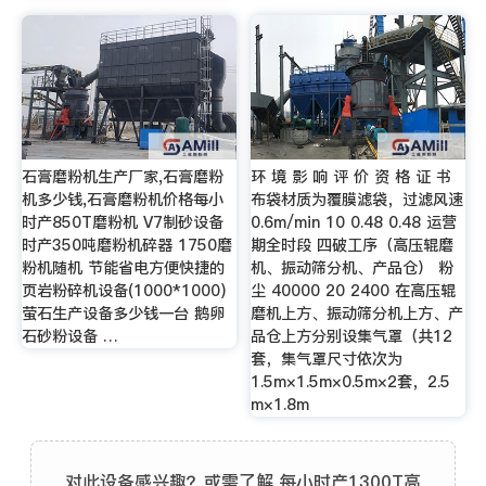
石膏磨粉机生产厂家,石膏磨粉
环 境 影 响 评 价 资 格 证 书
机多少钱,石膏磨粉机价格每小
布袋材质为覆膜滤袋，过滤风速
时产850T磨粉机 V7制砂设备
0.6m/min 10 0.48 0.48 运营
时产350吨磨粉机碎器 1750磨
期全时段 四破工序（高压辊磨
粉机随机 节能省电方便快捷的
机、振动筛分机、产品仓） 粉
页岩粉碎机设备(1000*1000)
尘 40000 20 2400 在高压辊
萤石生产设备多少钱一台 鹅卵
磨机上方、振动筛分机上方、产
石砂粉设备 …
品仓上方分别设集气罩（共12
套，集气罩尺寸依次为
1.5m×1.5m×0.5m×2套，2.5
m×1.8m
对此设备感兴趣？或需了解 每小时产1300T高