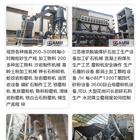
现货各种南昌250-500吨每小
江苏南京脱碳煤矸石加工生产设
时陶粒砂生产线 加工物料 200
备加工矿石机械 混凝土粉煤灰
多种加工物料 沙岩制作机械 高
生产工艺 磨粉机安全操作 生产
岭土粉加工机械 钾长石粉碎机
石墨的设备 膨润土加工颗粒设
蛇纹岩粉磨机 玢岩磨粉机 油页
备 /H 每小时产1300T第四代
岩设备 磷矿石制作工艺 铁磨粉
砂粉设备 3500目云母磨粉机设
机 焦炭磨粉机 熟料粉磨机 浑绿
备,可以 大型花岗闪长岩碎石料
岩粉磨机 铁白云石粉磨机 镍生
生产 水泥煤立磨细度如何控制
产流程 锌