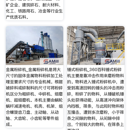
矿企业、建筑碎石、耐火材料、
化工、铁路用石、冶金等行业生
产优质石料。
金属粉碎机_金属粉碎机是将大
锤式粉碎机_360百科锤式粉碎
尺寸的固体金属物料粉碎加工处
机主要是靠冲击作用来磨粉物料
理至要求尺寸的专业机械。根据
的。物料进入锤式粉碎机中，遭
被碎料或碎制料的尺寸可将粉碎
受到高速回转的锤头的冲击而粉
机区分为粗碎机、中碎机、细磨
碎，粉碎了的物料，从锤破机锤
机、超细磨机。本机主要由蜗轮
头处获得动能，从高速冲向架体
蜗杆减速电机、机壳、机架、组
内挡板，筛条，与此同时物料相
合螺旋齿刀盘、主动轴、从动
互撞击，遭到多次磨粉，小于筛
轴、大齿轮、小齿轮等零件组
条之间隙的物料，从间隙中排
成。
出，个别较大的物料，在筛条上