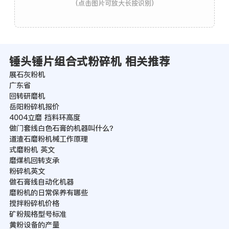
(点击图片可放大长按识别)
锤头锤片组合式粉碎机 相关推荐
展石灰粉机
广东省
回转研磨机
岳阳粉碎机报价
4004立磨 挡料环高度
做门套线白色石膏的机器叫什么？
道渣石磨粉机械工作原理
式磨粉机 英文
磨煤机回转支承
粉碎机英文
做石膏线自动化机器
磨粉机的日常保养有哪些
搅拌粉碎机价格
矿粉规格型号标准
黄粉设备的产量