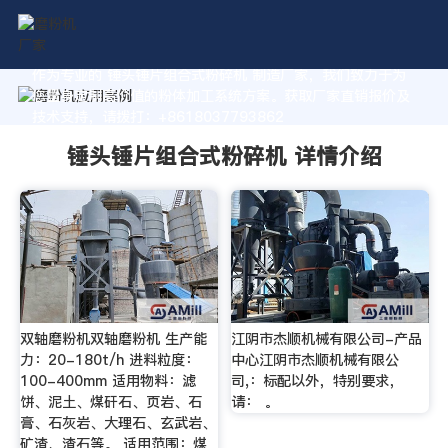
作为专业的 锤头锤片组合式粉碎机 制造厂家，我们致力于为
您量身定制高价值的粉体加工系统方案。获取厂家直销报价及
技术支持，请拨打：+8618037793862
锤头锤片组合式粉碎机 详情介绍
双轴磨粉机双轴磨粉机 生产能
江阴市杰顺机械有限公司-产品
力：20-180t/h 进料粒度：
中心江阴市杰顺机械有限公
100-400mm 适用物料：滤
司,：标配以外，特别要求，
饼、泥土、煤矸石、页岩、石
请： 。
膏、石灰岩、大理石、玄武岩、
矿渣、渣石等。 适用范围：煤