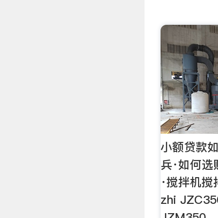
小额贷款如
兵·如何选
·搅拌机搅拌
zhi JZC
JZM350、