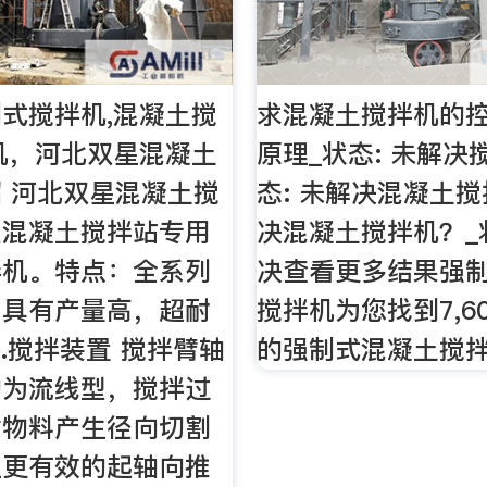
式搅拌机,混凝土搅
求混凝土搅拌机的
机，河北双星混凝土
原理_状态: 未解决
 河北双星混凝土搅
态: 未解决混凝土搅
型混凝土搅拌站专用
决混凝土搅拌机？_状
拌机。特点：全系列
决查看更多结果强
，具有产量高，超耐
搅拌机为您找到7,6
1.搅拌装置 搅拌臂轴
的强制式混凝土搅
均为流线型，搅拌过
对物料产生径向切割
且更有效的起轴向推