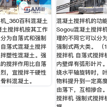
机_360百科混凝土
混凝土搅拌机的功能
凝土搅拌机按其工作
Sogou混凝土搅拌
以分为自落式和强制
理的不同它可以分
。自落式混凝土搅拌
强制式两大类。 （
搅拌塑性混凝土。强
搅拌机 自落式搅拌
机的搅拌作用比自落
内壁焊有弧形叶片
强烈，宜搅拌干硬性
绕水平轴旋转时，
轻骨料混凝土。
物料提升到一定高
由落下，互相掺合。 
搅拌机 强制式搅拌
据