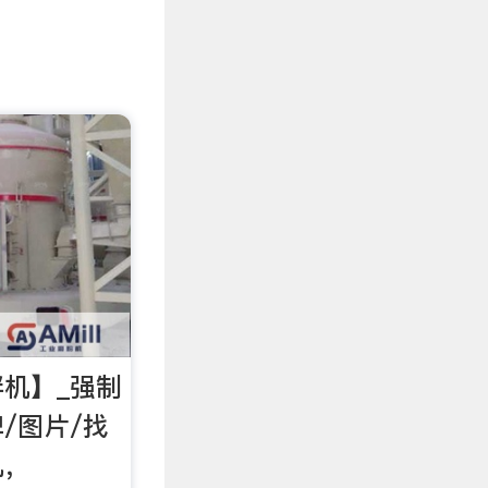
机】_强制
/图片/找
机，