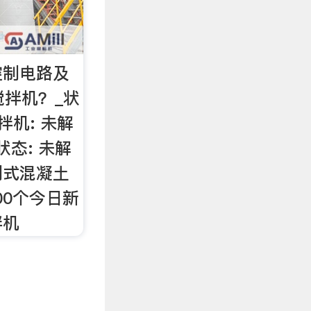
控制电路及
搅拌机？_状
拌机: 未解
态: 未解
制式混凝土
00个今日新
拌机