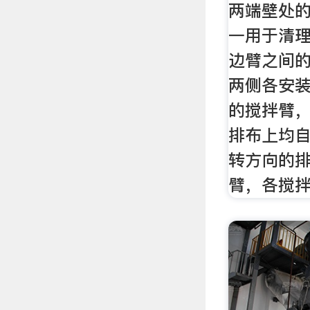
两端壁处
一用于清
边臂之间
两侧各安
的搅拌臂
排布上均
转方向的
臂，各搅