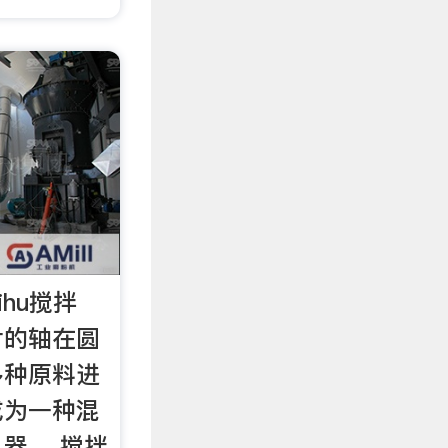
ihu搅拌
片的轴在圆
多种原料进
成为一种混
器。 搅拌