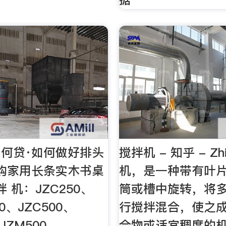
何贷·如何做好排头
搅拌机 - 知乎 - Zh
购家用长条实木书桌
机，是一种带有叶
 机：JZC250、
筒或槽中旋转，将
350、JZC500、
行搅拌混合，使之
JZM500、
合物或适宜稠度的机