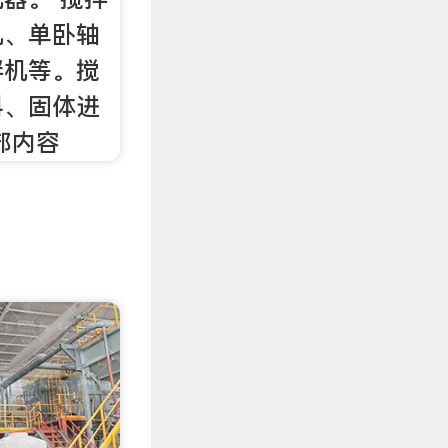
机、单卧轴
拌机等。搅
料、固体进
部内容