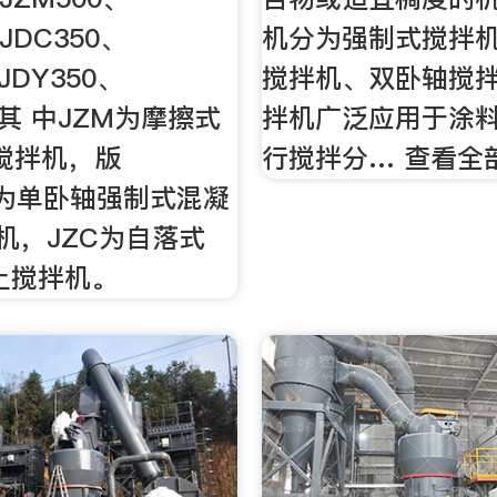
JDC350、
机分为强制式搅拌
JDY350、
搅拌机、双卧轴搅
。其 中JZM为摩擦式
拌机广泛应用于涂
筒搅拌机，版
行搅拌分… 查看全
DC为单卧轴强制式混凝
拌机，JZC为自落式
土搅拌机。