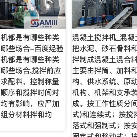
拌机都是有哪些种类
混凝土搅拌机_混凝
哪些场合-百度经验
把水泥、砂石骨料
拌机都是有哪些种类
拌制成混凝土混合
哪些场合,搅拌前应
主要由拌筒、加料
要求配料，控制称量
构、供水系统、原
料顺序和搅拌时间对
机构、机架和支承
量均有影响，应严加
成。按工作性质分间
各组分材料拌和均
式)和连续式；按搅
落式和强制式；按
固定式和移动式；