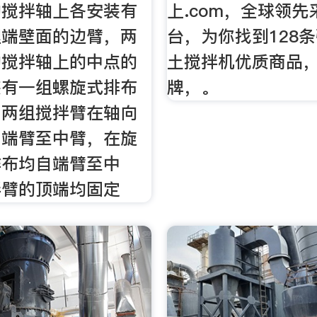
的搅拌轴上各安装有
上.com，全球领
理端壁面的边臂，两
台，为你找到128
的搅拌轴上的中点的
土搅拌机优质商品
装有一组螺旋式排布
牌，。
，两组搅拌臂在轴向
自端臂至中臂，在旋
排布均自端臂至中
拌臂的顶端均固定