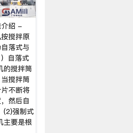
介绍 -
机按搅拌原
为自落式与
1）自落式
机的搅拌筒
。当搅拌筒
叶片不断将
度，然后自
(2)强制式
机主要是根