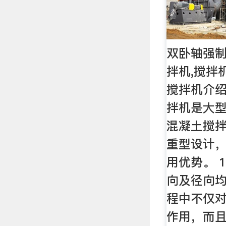
双卧轴强制
拌机,搅拌
搅拌机介绍
拌机是大
混凝土搅
重型设计
用优势。 
向及径向
程中不仅
作用，而