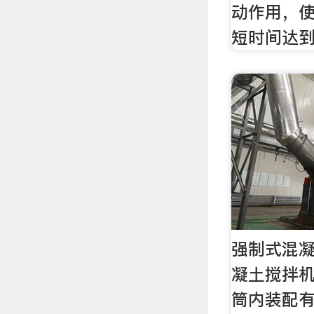
动作用，
短时间达
强制式混凝
凝土搅拌
筒内装配