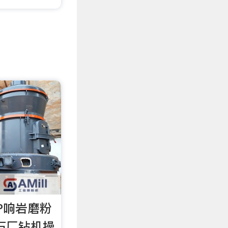
P响岩磨粉
石厂钻机操