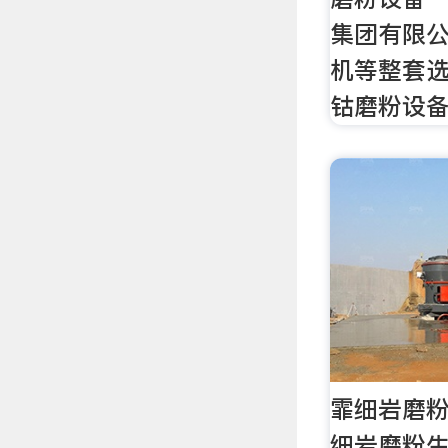
集团有限
机等整套
钴磨粉设
霏细岩磨
细岩磨粉生