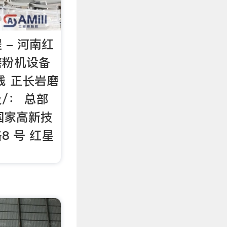
 - 河南红
磨粉机设备
线 正长岩磨
/： 总部
国家高新技
8 号 红星