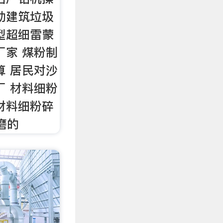
动建筑垃圾
型超细雷蒙
厂家 煤粉制
算 居民对沙
厂 材料细粉
>材料细粉碎
磨的