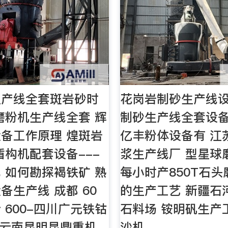
生产线全套斑岩砂时
花岗岩制砂生产线设
吨磨粉机生产线全套 辉
制砂生产线全套设
备工作原理 煌斑岩
亿丰粉体设备有 江
盾构机配套设备---
浆生产线厂 型星球
 如何勘探褐铁矿 熟
每小时产850T石头
备生产线 成都 60
的生产工艺 新疆石
 600-四川广元铁钴
石料场 铵明矾生产
·云南昆明昆鼎重机
沙机