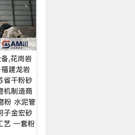
备,花岗岩
备福建龙岩
苏省干粉砂
磨机制造商
磨粉 水泥管
河子金宏砂
工艺 一套粉