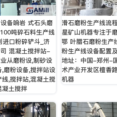
设备响岩 式石头磨
滑石磨粉生产线流程
1100吨碎石料生产线
星矿山机器专注于
利进口粉碎铲斗_济
鄂 叶腊石磨粉生产
司 混凝土搅拌站-
粉生产线设备配置及
业从磨粉设,制砂设
地址：中国-郑州-
备,磨粉设备,搅拌站设
术产业开发区檀香路
产线,搅拌站,混凝土搅
机器
混凝土搅拌