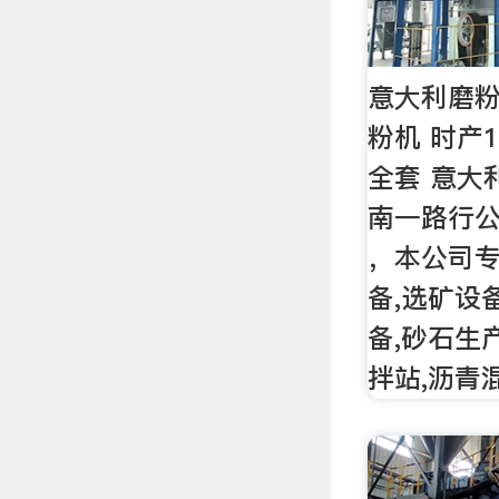
意大利磨粉
粉机 时产
全套 意大
南一路行公
，本公司专
备,选矿设
备,砂石生
拌站,沥青