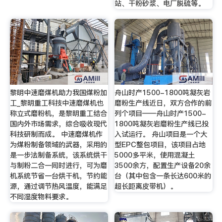
站、干粉砂浆、电厂脱硫等。
黎明中速磨煤机助力我国煤粉加
舟山时产1500-1800吨凝灰岩
工_黎明重工科技中速磨煤机也
磨粉生产线近日，双方合作的前
称立式磨粉机，是黎明重工结合
列个项目——舟山时产1500-
国内外市场需求，综合吸收现代
1800吨凝灰岩磨粉生产线已投
科技研制而成。 中速磨煤机作
入试运行。 舟山项目是一个大
为煤粉制备领域的武器，采用的
型EPC整包项目，该项目占地
是一步法制备系统，该系统烘干
5000多平米，使用混凝土
与制粉二合一同时进行，可为磨
3500余方，配置生产设备20余
机系统节省一台烘干机，节约能
台（其中包含一条长达600米的
源，通过调节热风温度，能满足
超长距离皮带机）。
不同湿度物料要求。