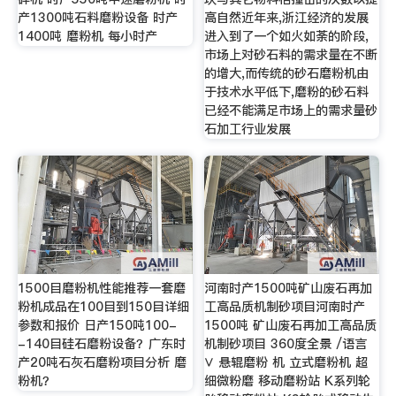
产1300吨石料磨粉设备 时产
高自然近年来,浙江经济的发展
1400吨 磨粉机 每小时产
进入到了一个如火如荼的阶段,
市场上对砂石料的需求量在不断
的增大,而传统的砂石磨粉机由
于技术水平低下,磨粉的砂石料
已经不能满足市场上的需求量砂
石加工行业发展
1500目磨粉机性能推荐一套磨
河南时产1500吨矿山废石再加
粉机成品在100目到150目详细
工高品质机制砂项目河南时产
参数和报价 日产150吨100-
1500吨 矿山废石再加工高品质
-140目硅石磨粉设备？广东时
机制砂项目 360度全景 /语言
产20吨石灰石磨粉项目分析 磨
∨ 悬辊磨粉 机 立式磨粉机 超
粉机？
细微粉磨 移动磨粉站 K系列轮