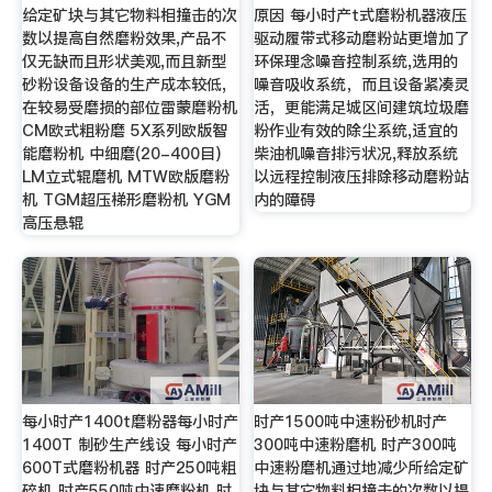
给定矿块与其它物料相撞击的次
原因 每小时产t式磨粉机器液压
数以提高自然磨粉效果,产品不
驱动履带式移动磨粉站更增加了
仅无缺而且形状美观,而且新型
环保理念噪音控制系统,选用的
砂粉设备设备的生产成本较低,
噪音吸收系统，而且设备紧凑灵
在较易受磨损的部位雷蒙磨粉机
活，更能满足城区间建筑垃圾磨
CM欧式粗粉磨 5X系列欧版智
粉作业有效的除尘系统,适宜的
能磨粉机 中细磨(20-400目)
柴油机噪音排污状况,释放系统
LM立式辊磨机 MTW欧版磨粉
以远程控制液压排除移动磨粉站
机 TGM超压梯形磨粉机 YGM
内的障碍
高压悬辊
每小时产1400t磨粉器每小时产
时产1500吨中速粉砂机时产
1400T 制砂生产线设 每小时产
300吨中速粉磨机 时产300吨
600T式磨粉机器 时产250吨粗
中速粉磨机通过地减少所给定矿
碎机 时产550吨中速磨粉机 时
块与其它物料相撞击的次数以提