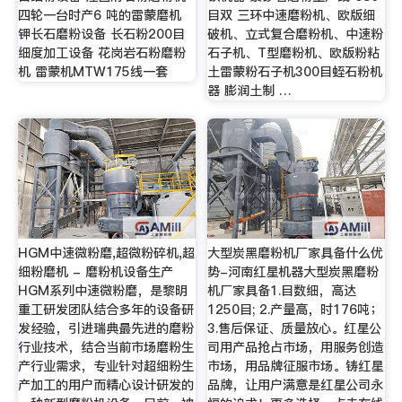
四轮一台时产6 吨的雷蒙磨机
目双 三环中速磨粉机、欧版细
钾长石磨粉设备 长石粉200目
破机、立式复合磨粉机、中速粉
细度加工设备 花岗岩石粉磨粉
石子机、T型磨粉机、欧版粉粘
机 雷蒙机MTW175线一套
土雷蒙粉石子机300目蛭石粉机
器 膨润土制 …
HGM中速微粉磨,超微粉碎机,超
大型炭黑磨粉机厂家具备什么优
细粉磨机 - 磨粉机设备生产
势-河南红星机器大型炭黑磨粉
HGM系列中速微粉磨，是黎明
机厂家具备1.目数细，高达
重工研发团队结合多年的设备研
1250目; 2.产量高，时176吨；
发经验，引进瑞典最先进的磨粉
3.售后保证、质量放心。红星公
行业技术，结合当前市场磨粉生
司用产品抢占市场，用服务创造
产行业需求，专业针对超细粉生
市场，用品牌征服市场。铸红星
产加工的用户而精心设计研发的
品牌，让用户满意是红星公司永