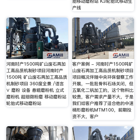
胎移动磨粉站 K3轮胎式移动生
产线
河南时产1500吨矿山废石再加
客户案例 - 河南时产1500吨矿
工高品质机制砂项目河南时产
山废石再加工高品质机制砂项目
1500吨 矿山废石再加工高品质
项目概况伴随中央环保督察工作
机制砂项目 360度全景 /语言
开展，一批批骨料石场关闭，但
∨ 磨粉 设备 悬辊磨粉机 立式
五氧化二钒加工的，这个物料比
磨粉机 超细微粉磨 移动磨粉站
较贵，客户需求产量不大，于是
轮胎式移动磨粉站
我们给客户推荐了适合他的中速
梯形磨粉机MTM100，前期投
资不大，客户