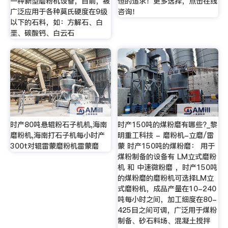
一种新型磨粉机设备，目前，被
恒的追求！更多选择，点击在线
广泛应用于各种莫氏硬度在9级
咨询！
以下的石料，如：方解石、白
垩、碳酸钙、白云石
时产80吨悬辊粉石子机机,海南
时产150吨的煤粉磨有哪些?_黎
磨粉机,海南打石子机每小时产
明重工科技 - 磨粉机-立磨/雷
300t对辊雷蒙磨粉机雷蒙磨
蒙 时产150吨的煤粉磨： 用于
煤粉制备的设备有 LM立式磨粉
机 和 中速微粉磨 ，时产150吨
的煤粉磨的磨粉机可选择LM立
式磨粉机，成品产量在10-240
吨每小时之间，加工细度在80-
425目之间可调，广泛用于煤粉
制备、砂石料场、混凝土搅拌