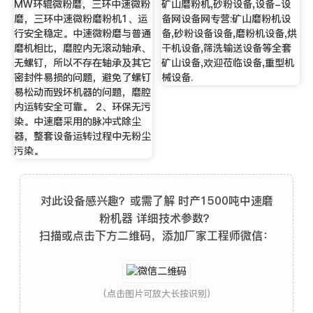
MW环辊微粉磨，三环中速微粉
矿山磨粉机,砂粉设备,设备-设
磨，三环中速微粉磨粉机1、运
备网设备网专营:矿山磨粉机设
行安全稳定。中速微粉磨与普通
备,砂粉设备设备,磨粉机设备,烘
磨机相比，磨腔内无滚动轴承、
干机设备,筛洗输送设备等全套
无螺钉，所以不存在轴承及其它
矿山设备,欢迎莅临设备,重型机
密封件易损的问题，避免了螺钉
械设备.
易松动而毁坏机器的问题，磨腔
内运转安全可靠。 2、环保无污
染。中速磨采用的脉冲式除尘
器，整套设备运转过程中无粉尘
污染。
对此设备感兴趣？或需了解 时产1500吨中速磨
粉机器 详细技术参数？
扫描或点击下方二维码，添加厂家工程师微信：
(点击图片可放大长按识别)