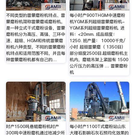
不同类型的雷蒙磨粉机特点、雷
每小时产900THGM中速磨粉
蒙磨粉机简称雷蒙磨或磨粉机，
机YGM系列超细雷蒙磨粉机-
是一种立式干式磨粉设备，雷蒙
YGM系列超细雷蒙磨粉机. 进
磨粉机分为高压、高强、三环中
料：<20mm. 成品细度：
速、超细、HGM和传统雷蒙磨
1250. 班产量： 10000千克/
粉机六种类型，不同的雷蒙磨粉
小时 超细雷蒙磨（ 1350目）
机特点和适用范围不同，并且每
部分细度2500目.超细磨粉机主
种雷蒙磨粉机都有自己的…
机内，磨辊吊架上紧固有 1500
公斤压力的高压弹 … 雷蒙磨粉
机
时产1500吨悬辊磨粉机时产
每小时产1100T式磨粉站山东
300吨中速粉磨机通过地减少所
大理石影响石灰石预均化效果的