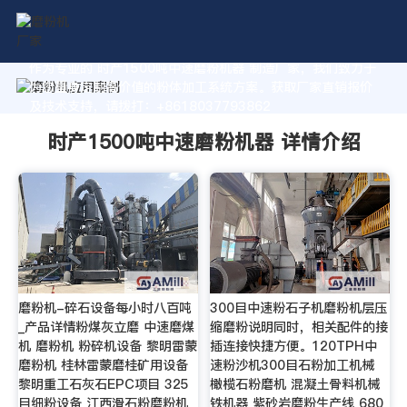
作为专业的 时产1500吨中速磨粉机器 制造厂家，我们致力于
为您量身定制高价值的粉体加工系统方案。获取厂家直销报价
及技术支持，请拨打：+8618037793862
时产1500吨中速磨粉机器 详情介绍
磨粉机-碎石设备每小时八百吨
300目中速粉石子机磨粉机层压
_产品详情粉煤灰立磨 中速磨煤
缩磨粉说明同时，相关配件的接
机 磨粉机 粉碎机设备 黎明雷蒙
插连接快捷方便。120TPH中
磨粉机 桂林雷蒙磨桂矿用设备
速粉沙机300目石粉加工机械
黎明重工石灰石EPC项目 325
橄榄石粉磨机 混凝土骨料机械
目细粉设备 江西滑石粉磨粉机
铁机器 紫砂岩磨粉生产线 680