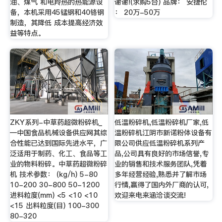
油、煤气 和电羚热的热能源设
谢谢!(求购5台) 品牌： 安捷伦
备，本机采用45锰钢和40铬钢
： 20万-50万
制造，其降低 成本提高经济效
益等特点。
ZKY系列-中草药超微粉碎机_
低温粉碎机,低温粉碎机厂家,低
—中国食品机械设备供应网其综
温粉碎机江阴市新诺粉体设备有
合性能已达到国际先进水平，广
限公司供应低温粉碎机系列产
泛适用于制药、化工、食品等工
品,公司具有良好的市场信誉,专
业的物料粉碎。中草药超微粉碎
业的销售和技术服务团队,凭着
机 技术参数： (kg/h) 5-80
多年经营经验,熟悉并了解市场
10-200 30-800 50-1200
行情,赢得了国内外厂商的认可,
进料粒度(mm) <5 <10 <10
欢迎来电来涵洽谈交流!
<15 出料粒度(目) 100-300
80-320