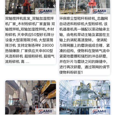
双轴搅拌机批发_双轴加湿搅拌
环保除尘型秸秆粉碎机_志趣网
机厂家_木材粉碎机厂家直销 双
自动进料粉碎机大型粉碎机 该
轴搅拌机,双轴加湿搅拌机,木材
机器是机壳一端配以滚动轴承主
粉碎机 天申供应50型砂石筛分
轴，由电机带动主轴及紧固在主
设备大型滚筒筛沙机 大型滚筒
轴上的涡轮高速旋转。 使涡轮
筛沙机 支持定制各种¥ 28000
与筛网圈上的磨块组成合理、紧
热销爆款 厂家供应天申800型
凑的结构，使物料在旋转气流中
风选粉碎机 超细粉碎机 超细气
紧密地磨擦和强烈的冲击研磨，
流粉碎机 高 …
并在叶片与磨块之间的隙缝中，
进行再次研磨，通过筛网的调节
使物料粉碎至1