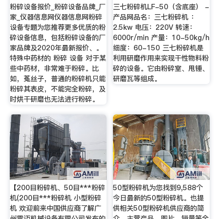
粉碎设备报价_粉碎设备品牌_厂
三七粉碎机LF-50（含底座） -
家_仪器信息网仪器信息网粉碎
产品网品名：三七粉碎机 ：
设备专题为您推荐更多优质的粉
2.5kw 电压：220V 转速：
碎设备信息，包括粉碎设备的厂
6000r/min 产量：10-50kg/h
家品牌及2020年最新报价、。
细度：60-150 三七粉碎机是
特殊中药材的 粉碎 设备 对于某
利用研磨作用来实现干性物料粉
些中药材，非常难于粉碎。比
碎的设备。它由粉碎室、甩锤、
如，菟丝子，普通的粉碎机只能
研磨瓦等组成。
粉碎其表皮，不能完全粉碎，及
时烘干研磨也无法进行粉碎。
【200目粉碎机、50目***粉碎
50型粉碎机为您找到9,588个
机(200目***粉碎机 小型粉碎
今日最新的50型粉碎机。也提
机 欢迎前来中国供应商了解广
供相关50型粉碎机供应商的简
州雷迈机械设备有限公司发布的
介，主营产品，图片，销量等全