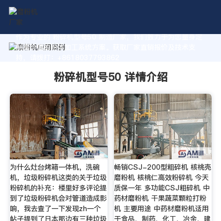
作为专业的 粉碎机型号50 制造厂家，我们致力于为您量身定
制高价值的粉体加工系统方案。获取厂家直销报价及技术支
持，请拨打：+8618037793862
粉碎机型号50 详情介绍
为什么灶台烤箱一体机，洗碗
畅销CSJ-200型粗碎机 核桃壳
机，垃圾粉碎机这类的关于垃圾
磨粉机 核桃仁高效粉碎机 今天
粉碎机的补充：楼里好多评论提
质保一年 多功能CSJ粗碎机 中
到了垃圾粉碎机会对管道造成影
药材磨粉机 干果蔬菜颗粒打粉
响，我去查了一下发现zh一个
机 主要用途 中药材磨粉机适用
帖子提到了日本那边有三种垃圾
于食品、制药、化工、冶金、建