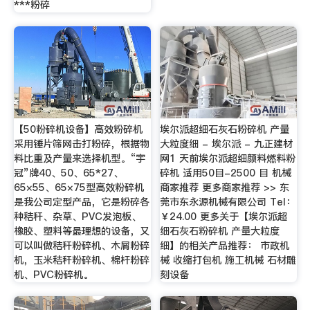
***粉碎
【50粉碎机设备】高效粉碎机
埃尔派超细石灰石粉碎机 产量
采用锤片筛网击打粉碎，根据物
大粒度细 - 埃尔派 - 九正建材
料比重及产量来选择机型。“宇
网1 天前埃尔派超细颜料燃料粉
冠”牌40、50、65*27、
碎机 适用50目-2500 目 机械
65×55、65×75型高效粉碎机
商家推荐 更多商家推荐 >> 东
是我公司定型产品，它是粉碎各
莞市东永源机械有限公司 Tel：
种秸秆、杂草、PVC发泡板、
￥24.00 更多关于【埃尔派超
橡胶、塑料等最理想的设备，又
细石灰石粉碎机 产量大粒度
可以叫做秸秆粉碎机、木屑粉碎
细】的相关产品推荐： 市政机
机，玉米秸秆粉碎机、棉杆粉碎
械 收缩打包机 施工机械 石材雕
机、PVC粉碎机。
刻设备