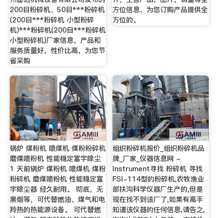
200目粉碎机、50目***粉碎机
方位信息，为您订购产品提供全
(200目***粉碎机 小型粉碎
方位的。
机)***粉碎机(200目***粉碎机
小型粉碎机)厂家信息，产品和
服务质量好，性价比高，为您节
省采购
锅炉 煤粉机 喷煤机 煤粉粉碎机
组织粉碎机报价_组织粉碎机品
磨煤喷粉机 性能稳定富宇除尘
牌_厂家_仪器信息网 -
1 天前锅炉 煤粉机 喷煤机 煤粉
Instrument寻找 粉碎机 寻找
粉碎机 磨煤喷粉机 性能稳定富
FSI-114型的粉碎机,农牧渔业
宇除尘器 经久耐用。 彻底，无
部扶沟科学仪器厂生产的,但是
黑烟等，可代替燃油、煤气和电
现在找不到该厂了,如果有高手
羚热的热能源设备。 可代替燃
知道该仪器的任何信息,请告之,