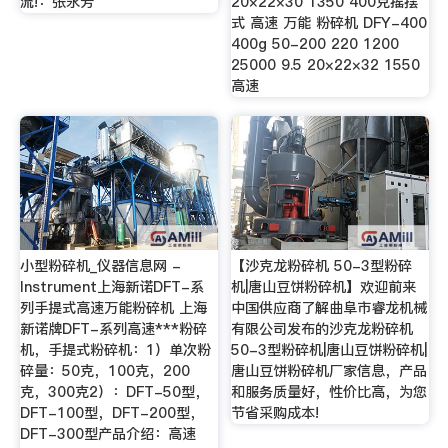
流!：张永芳
20×22×30 1350 400克摇摆
式 高速 万能 粉碎机 DFY-400
400g 50-200 220 1200
25000 9.5 20×22×32 1550
高速
小型粉碎机_仪器信息网 -
【沙克龙粉碎机 50-3型粉碎
Instrument上海新诺DFT-系
机|唐山豆饼粉碎机】欢迎前来
列手提式高速万能粉碎机 上海
中国供应商了解曲阜市睿龙机械
新诺牌DFT-系列高速***粉碎
有限公司发布的沙克龙粉碎机
机，手提式粉碎机：1）单次粉
50-3型粉碎机|唐山豆饼粉碎机|
碎量：50克，100克，200
唐山豆饼粉碎机厂家信息，产品
克，300克2）：DFT-50型，
和服务质量好，性价比高，为您
DFT-100型，DFT-200型，
节省采购成本!
DFT-300型产品介绍：高速