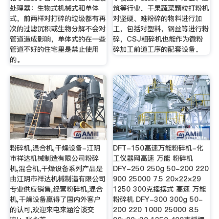
处理器：生物式机械式和单体
筑等行业。干果蔬菜颗粒打粉机
式，前两样对打碎的垃圾都有再
对坚硬、难粉碎的物料进行加
次的过滤沉积或生物分解不会对
工，包括对塑料，钢丝等进行粉
管道造成影响，单体式的在一些
碎，CSJ粗碎机也能作为微粉
管道不好的住宅里是禁止使用
碎加工前道工序的配套设备。
的。
粉碎机,混合机,干燥设备-江阴
DFT-150高速万能粉碎机-化
市祥达机械制造有限公司粉碎
工仪器网高速 万能 粉碎机
机,混合机,干燥设备系列产品是
DFY-250 250g 50-200 220
由江阴市祥达机械制造有限公司
900 25000 7.5 20×22×29
专业供应销售,经营粉碎机,混合
1250 300克摇摆式 高速 万能
机,干燥设备赢得了国内外客户
粉碎机 DFY-300 300g 50-
的认可,欢迎来电来涵洽谈交
200 220 1000 25000 8.5