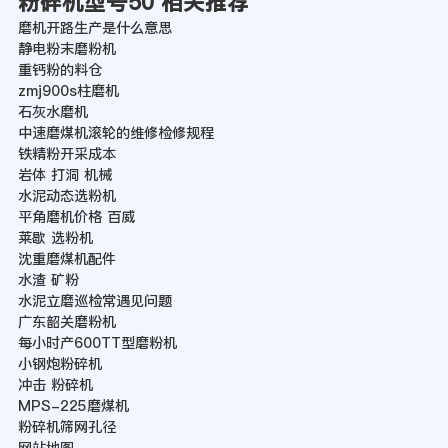
粉碎机型号50 相关推荐
磨机开路生产是什么意思
静电粉末磨粉机
重钙粉的料仓
zmj900s柱磨机
石灰水磨机
中速磨煤机滚轮的维修检修规程
铁精粉开采成本
岩体 打洞 机械
水泥动态选粉机
平角磨机价格 百威
莱歇 选粉机
沈重磨煤机配件
水渣 矿粉
水泥立磨巡检常遇见问题
广东韶关磨粉机
每小时产600TT型磨粉机
小钢炮粉碎机
冲击 粉碎机
MPS-225磨煤机
粉碎机筛网孔径