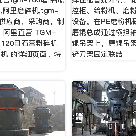
阿里磨碎机,tgm-
控柜、给粉机、磨
机供应商，采购商，制
设备。在PE磨粉机
 阿里直营 TGM-
磨辊总成通过横担
 120目石膏粉碎机
辊吊架上，磨辊吊
机 的详细页面。特
铲刀架固定联结