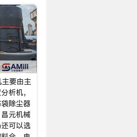
机主要由主
度分析机，
布袋除尘器
，昌元机械
场还可以选
储料仓、电