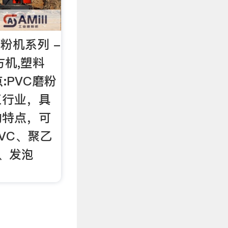
磨粉机系列 -
方机,塑料
:PVC磨粉
工行业，具
的特点，可
VC、聚乙
S、发泡