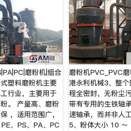
PS|PA|PC|磨粉机|组合
磨粉机PVC_PVC
合式塑料磨粉机主要
港永利机械3、整个
化工行业，主要用于
程全密封，无粉尘污
粉。 产量高、磨粉
带有专用的生铁轴
保 ，适用范围广，
速轴承，而并非人
PE、PS、PA、PC
5、粉体大小 10 ～ 