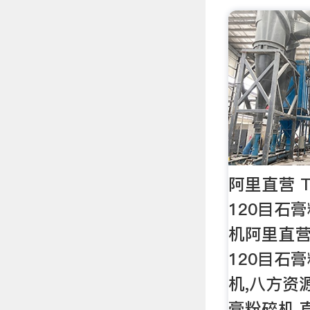
阿里直营 T
120目石
机阿里直营 
120目石
机,八方资
膏粉碎机,直