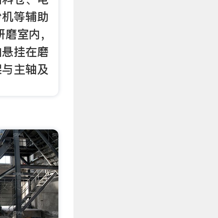
粉机等辅助
研磨室内，
轴悬挂在磨
架与主轴及