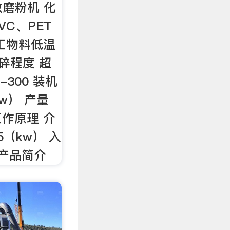
效磨粉机 化
C、PET
工物料低温
碎程度 超
-300 装机
kw） 产量
 工作原理 介
5（kw） 入
 产品简介