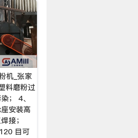
磨粉机_张家
塑料磨粉过
染； 4、
承座安装高
工焊接；
120 目可