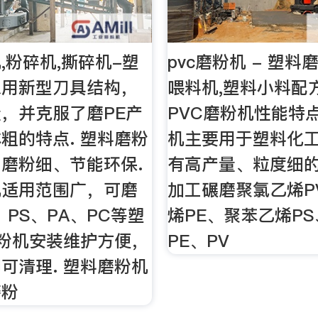
,粉碎机,撕碎机-塑
pvc磨粉机 - 塑料
采用新型刀具结构，
喂料机,塑料小料配
，并克服了磨PE产
PVC磨粉机性能特点
粗的特点. 塑料磨粉
机主要用于塑料化
磨粉细、节能环保.
有高产量、粒度细
机适用范围广，可磨
加工碾磨聚氯乙烯P
、PS、PA、PC等塑
烯PE、聚苯乙烯P
磨粉机安装维护方便，
PE、PV
可清理. 塑料磨粉机
磨粉