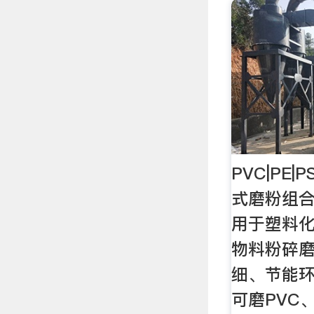
PVC|PE|
式磨粉组
用于塑料
物料粉碎磨
细、节能环
可磨PVC、